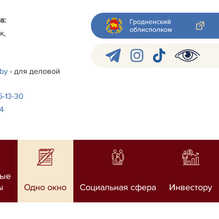
а:
Гродненский
облисполком
к,
.by
- для деловой
-5-13-30
24
ные
ы
Одно окно
Социальная сфера
Инвестору