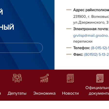
Адрес райисполком
Й
231900, г. Волковыс
ул.Дзержинского, 3
НЫЙ
Электронная почта:
grvlisp@mail.grodno
переписки
Т
елефон:
(8-015-12)
Факс:
(801512) 5-13-
Официаль
я
Депутаты
Экономика
Новости
документ