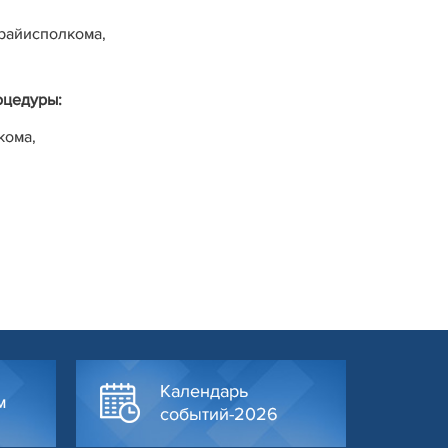
райисполкома,
оцедуры:
кома,
Календарь
м
событий-2026