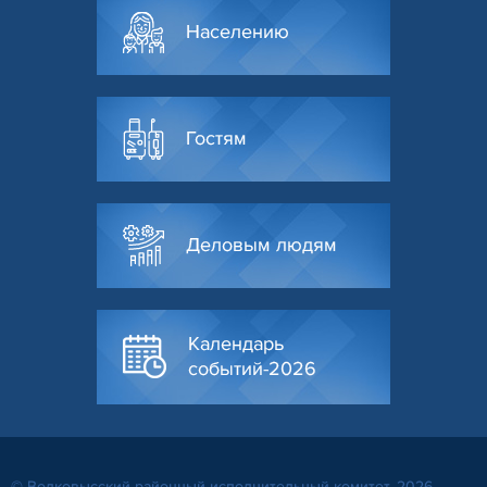
Населению
Гостям
Деловым людям
Календарь
событий-2026
© Волковысский районный исполнительный комитет, 2026