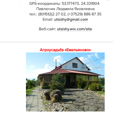
GPS-координаты: 53.177473, 24.331904
Павлючик Людмила Яковлевна
тел.: (801512)2 27 02, (+37529) 886 87 35
Email:
utsishy@gmail.com
Веб-сайт:
utsishy.wix.com/site
Агроусадьба «Емельяново»