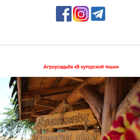
Агроусадьба «В хуторской тиши»