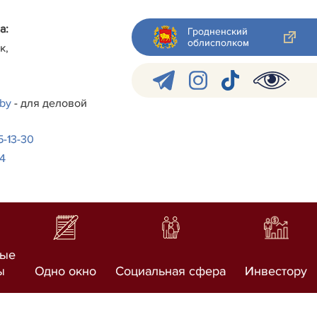
а:
Гродненский
облисполком
к,
.by
- для деловой
-5-13-30
24
ные
ы
Одно окно
Социальная сфера
Инвестору