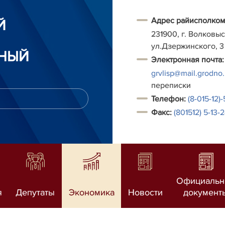
Адрес райисполком
Й
231900, г. Волковыс
ул.Дзержинского, 3
НЫЙ
Электронная почта:
grvlisp@mail.grodno
переписки
Т
елефон:
(8-015-12)
Факс:
(801512) 5-13-
Официаль
я
Депутаты
Экономика
Новости
документ