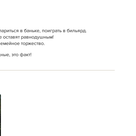
париться в баньке, поиграть в бильярд.
е оставят равнодушным!
семейное торжество.
ые, это факт!