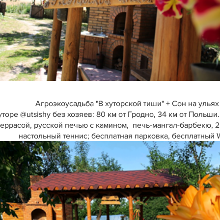
Агроэкоусадьба "В хуторской тиши" + Сон на ульях
оре @utsishy без хозяев: 80 км от Гродно, 34 км от Польши.
террасой, русской печью с камином, печь-мангал-барбекю, 2
настольный теннис; бесплатная парковка, бесплатный W