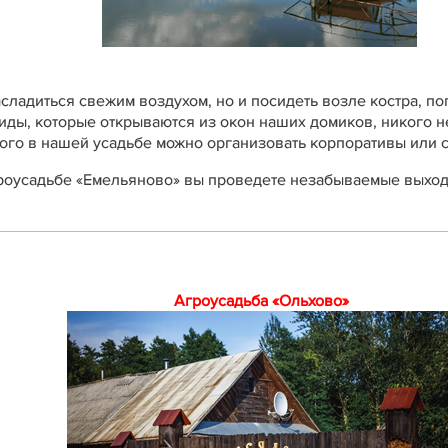
асладиться свежим воздухом, но и посидеть возле костра, по
ды, которые открываются из окон наших домиков, никого н
ого в нашей усадьбе можно организовать корпоративы или 
роусадьбе «Емельяново» вы проведете незабываемые выходн
Агроусадьба «Ольхово»