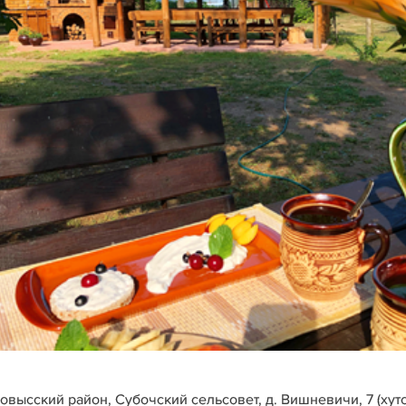
овысский район, Субочский сельсовет, д. Вишневичи, 7 (хуто