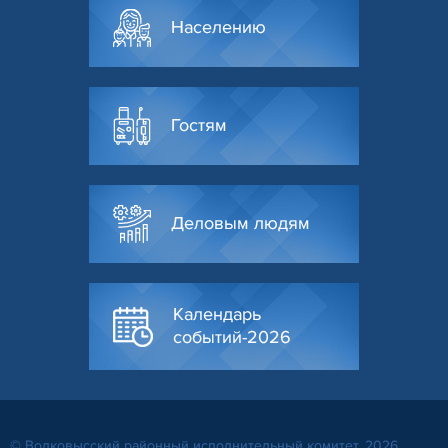
Населению
Гостям
Деловым людям
Календарь
событий-2026
© Волковысский районный исполнительный комитет, 2026