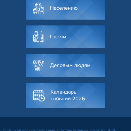
Населению
Гостям
Деловым людям
Календарь
событий-2026
© Волковысский районный исполнительный комитет, 2026