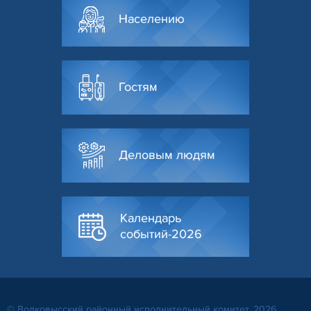
Населению
Гостям
Деловым людям
Календарь
событий-2026
© Волковысский районный исполнительный комитет, 2026