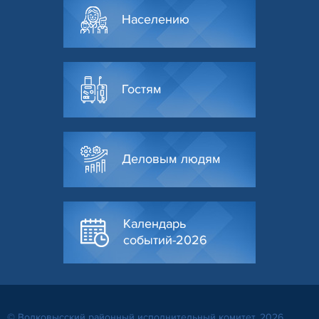
Населению
Гостям
Деловым людям
Календарь
событий-2026
© Волковысский районный исполнительный комитет, 2026