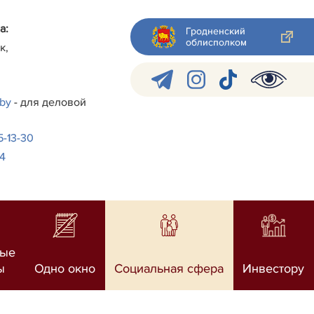
а:
Гродненский
облисполком
к,
.by
- для деловой
-5-13-30
24
ные
ы
Одно окно
Социальная сфера
Инвестору