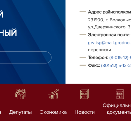
Адрес райисполком
Й
231900, г. Волковыс
ул.Дзержинского, 3
НЫЙ
Электронная почта:
grvlisp@mail.grodno
переписки
Т
елефон:
(8-015-12)
Факс:
(801512) 5-13-
Официаль
я
Депутаты
Экономика
Новости
документ