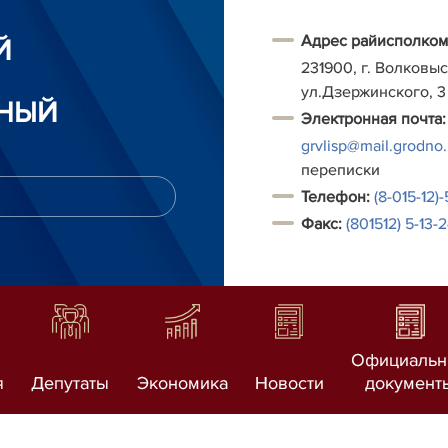
Адрес райисполком
Й
231900, г. Волковыс
ул.Дзержинского, 3
НЫЙ
Электронная почта:
grvlisp@mail.grodno
переписки
Т
елефон:
(8-015-12)
Факс:
(801512) 5-13-
Официаль
я
Депутаты
Экономика
Новости
документ