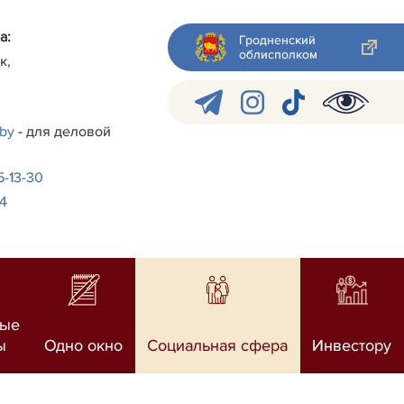
а:
Гродненский
облисполком
к,
.by
- для деловой
-5-13-30
24
ные
ы
Одно окно
Социальная сфера
Инвестору