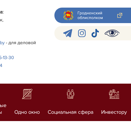
а:
Гродненский
облисполком
к,
.by
- для деловой
-5-13-30
24
ные
ы
Одно окно
Социальная сфера
Инвестору