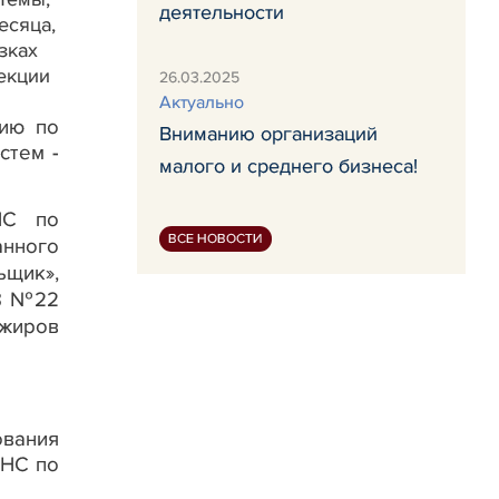
деятельности
есяца,
зках
екции
26.03.2025
Актуально
цию по
Вниманию организаций
стем -
малого и среднего бизнеса!
НС по
ВСЕ НОВОСТИ
анного
ьщик»,
18 №22
ажиров
вания
МНС по