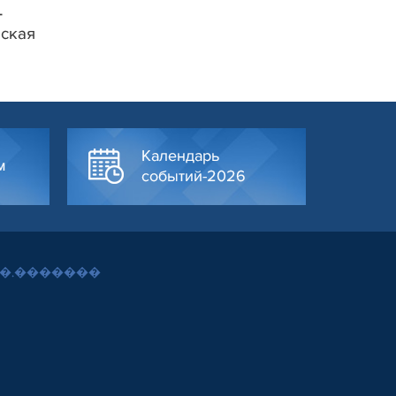
–
вская
Календарь
м
событий-2026