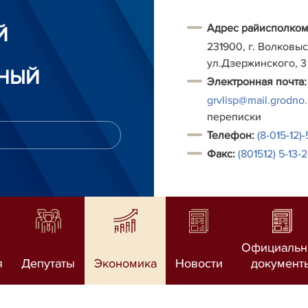
Адрес райисполком
Й
231900, г. Волковыс
ул.Дзержинского, 3
НЫЙ
Электронная почта:
grvlisp@mail.grodno
переписки
Т
елефон:
(8-015-12)
Факс:
(801512) 5-13-
Официаль
я
Депутаты
Экономика
Новости
документ