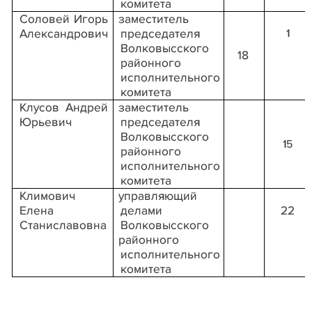
комитета
Соловей Игорь
заместитель
Александрович
председателя
1
Волковысского
18
районного
исполнительного
комитета
Клусов Андрей
заместитель
Юрьевич
председателя
Волковысского
15
районного
исполнительного
комитета
Климович
управляющий
Елена
делами
22
Станиславовна
Волковысского
районного
исполнительного
комитета