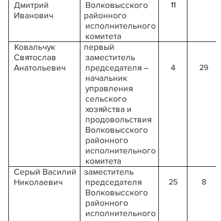
Дмитрий
Волковысского
11
Иванович
районного
исполнительного
комитета
Ковальчук
первый
Святослав
заместитель
Анатольевич
председателя –
4
29
начальник
управления
сельского
хозяйства и
продовольствия
Волковысского
районного
исполнительного
комитета
Серый Василий
заместитель
Николаевич
председателя
25
8
Волковысского
районного
исполнительного