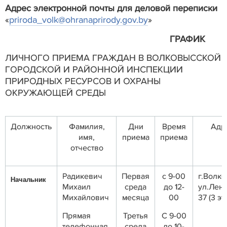
Адрес электронной почты
для деловой переписки
«
priroda_volk@ohranaprirody.gov.by
»
ГРАФИК
ЛИЧНОГО ПРИЕМА ГРАЖДАН В ВОЛКОВЫССКОЙ
ГОРОДСКОЙ И РАЙОННОЙ ИНСПЕКЦИИ
ПРИРОДНЫХ РЕСУРСОВ И ОХРАНЫ
ОКРУЖАЮЩЕЙ СРЕДЫ
Должность
Фамилия,
Дни
Время
Адр
имя,
приема
приема
отчество
Радикевич
Первая
с 9-00
г.Волко
Начальник
Михаил
среда
до 12-
ул.Лени
Михайлович
месяца
00
37 (3 эт
Прямая
Третья
С 9-00
телефонная
среда
до 10-