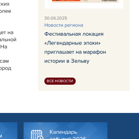
ских
олее
30.06.2025
Новости региона
ет на
Фестивальная локация
альной
«Легендарные эпохи»
 На
приглашает на марафон
есам
истории в Зельву
город
ВСЕ НОВОСТИ
Календарь
м