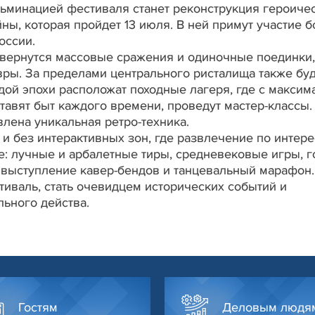
льминацией фестиваля станет реконструкция героиче
ы, которая пройдет 13 июля. В ней примут участие б
России.
вернутся массовые сражения и одиночные поединки,
вры. За пределами центрального ристалища также буд
дой эпохи расположат походные лагеря, где с максим
авят быт каждого времени, проведут мастер-классы.
лена уникальная ретро-техника.
и без интерактивных зон, где развлечение по интер
ые: лучные и арбалетные тиры, средневековые игры, 
 выступление кавер-бендов и танцевальный марафон.
иваль, стать очевидцем исторических событий и
ьного действа.
Гостям
Деловым людя