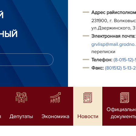
Адрес райисполком
Й
231900, г. Волковыс
ул.Дзержинского, 3
НЫЙ
Электронная почта:
grvlisp@mail.grodno
переписки
Т
елефон:
(8-015-12)
Факс:
(801512) 5-13-
Официаль
я
Депутаты
Экономика
Новости
документ