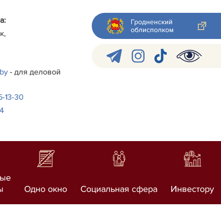
а:
Гродненский
облисполком
к,
.by
- для деловой
-5-13-30
24
ные
ы
Одно окно
Социальная сфера
Инвестору