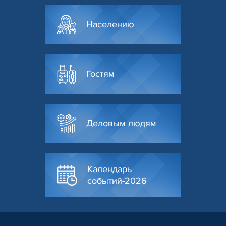
Населению
Гостям
Деловым людям
Календарь
событий-2026