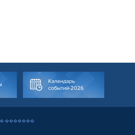
Календарь
м
событий-2026