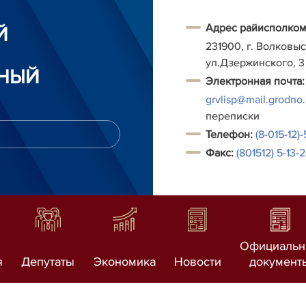
Адрес райисполком
Й
231900, г. Волковыс
ул.Дзержинского, 3
НЫЙ
Электронная почта:
grvlisp@mail.grodno
переписки
Т
елефон:
(8-015-12)
Факс:
(801512) 5-13-
Официаль
я
Депутаты
Экономика
Новости
документ