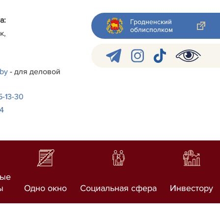
а:
Гродненский
облисполком
к,
.by
- для деловой
-5-13-30
24
ные
ы
Одно окно
Социальная сфера
Инвестору