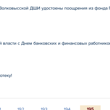
 Волковысской ДШИ удостоены поощрения из фонда 
 власти с Днем банковских и финансовых работнико
отеку!
1
192
193
194
195