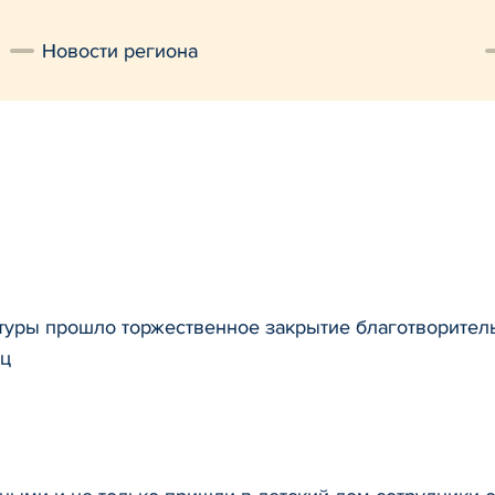
Новости региона
туры прошло торжественное закрытие благотворитель
яц