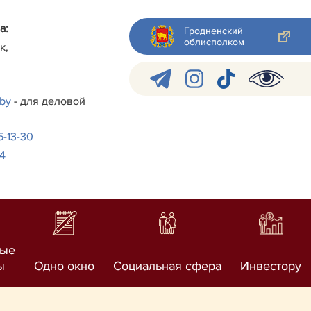
а:
Гродненский
облисполком
к,
.by
- для деловой
-5-13-30
24
ные
ы
Одно окно
Социальная сфера
Инвестору