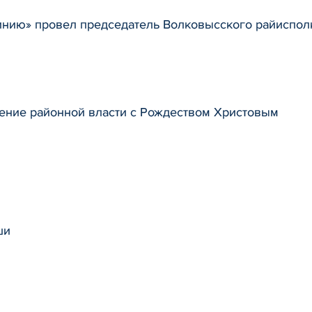
инию» провел председатель Волковысского райиспо
ение районной власти с Рождеством Христовым
ши