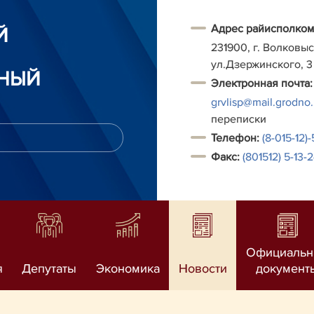
Адрес райисполком
Й
231900, г. Волковыс
ул.Дзержинского, 3
НЫЙ
Электронная почта:
grvlisp@mail.grodno
переписки
Т
елефон:
(8-015-12)
Факс:
(801512) 5-13-
Официаль
я
Депутаты
Экономика
Новости
документ