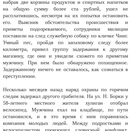
набрав две корзины продуктов и спиртных напитков
на общую сумму более ста рублей, ушел не
расплатившись, несмотря на их попытки остановить
его. Выяснив обстоятельства происшествия и
приметы подозреваемого, сотрудники милиции
поставили на след служебную собаку по кличке Чинг.
Умный пес, пройдя по запаховому следу более
километра, привел группу задержания к другому
магазину, где они и увидели схожего по приметам
мужчину. При нем было обнаружено похищенное.
Задержанному ничего не оставалось, как сознаться в
преступлении.
Несколько месяцев назад наряд охраны по горячим
следам задержал другого грабителя. На ул. Н. Борки у
58-летнего местного жителя хулиган отобрал
велосипед. Мужчина ехал на кладбище, по пути
остановился, и в это время с ним поравнялась
компания молодых людей. Между подростками и
велосипедистом произошел словесный конфликт.