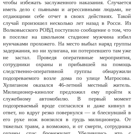
чтобы избежать заслуженного наказания. Случается
иметь дело с пьяными и агрессивными людьми, не
отдающими себе отчет в своих действиях. Такой
случай произошел несколько лет назад в Росси. Из
Волковысского РОВД поступило сообщение о том, что
в поселке на школьном стадионе мужчина избил
нунчаками прохожего. На место выбыл наряд группы
задержания, но ни хулигана, ни потерпевшего там уже
не застал. Проведя оперативные мероприятия,
сотрудники охраны и прибывшей на помощь
следственно-оперативной группы обнаружили
подозреваемого возле дома по улице Матросова.
Хулиганом оказался 46-летний местный житель.
Милиционер-кинолог предложил ему пройти к
служебному автомобилю. В первый момент
подозреваемый вроде согласился и даже кивнул в
ответ, но вдруг резко повернулся — и блеснувший в
его руке нож вонзился в грудь милиционера. От
тяжелых травм, а возможно, и от смерти, сотрудника
охраны спас бронежилет. Убедившись, что с