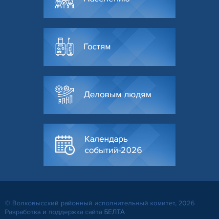
Гостям
Деловым людям
Календарь
событий-2026
© Волковысский районный исполнительный комитет, 2026
Разработка и поддержка сайта
БЕЛТА