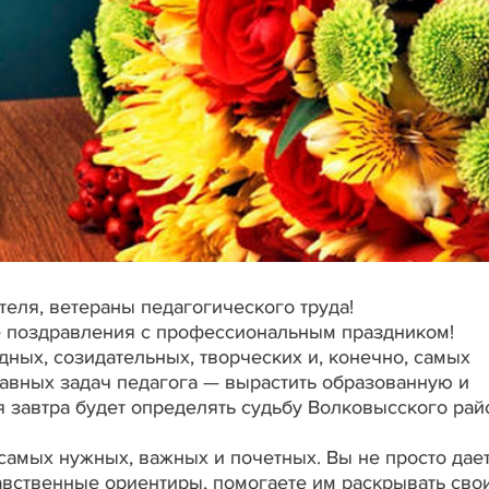
еля, ветераны педагогического труда!
 поздравления с профессиональным праздником!
дных, созидательных, творческих и, конечно, самых
лавных задач педагога — вырастить образованную и
 завтра будет определять судьбу Волковысского рай
самых нужных, важных и почетных. Вы не просто дае
авственные ориентиры, помогаете им раскрывать сво