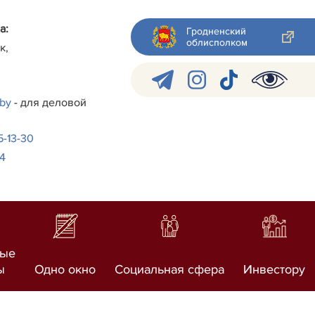
а:
Гродненский
облисполком
к,
.by
- для деловой
-5-13-30
24
ные
ы
Одно окно
Социальная сфера
Инвестору