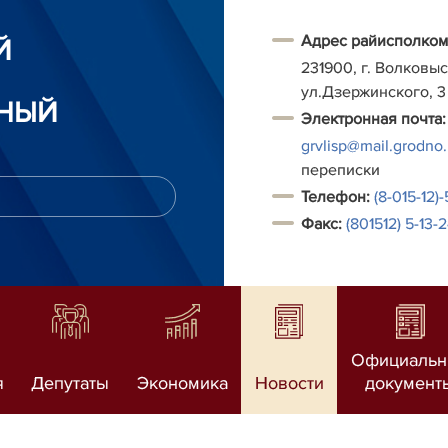
Адрес райисполком
Й
231900, г. Волковыс
ул.Дзержинского, 3
НЫЙ
Электронная почта:
grvlisp@mail.grodno
переписки
Т
елефон:
(8-015-12)
Факс:
(801512) 5-13-
Официаль
я
Депутаты
Экономика
Новости
документ