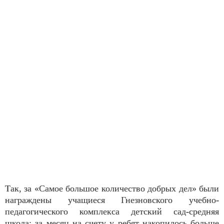
Так, за «Самое большое количество добрых дел» были
награждены учащиеся Гнезновского учебно-
педагогического комплекса детский сад-средняя
школа: за месяц на счету у ребят накопилось больше