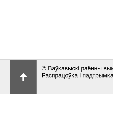
© Ваўкавыскі раённы вык
Распрацоўка і падтрымка