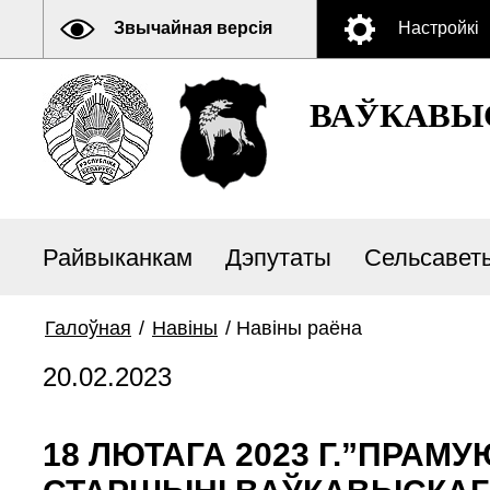
Звычайная версія
Настройкі
ВАЎКАВЫ
Райвыканкам
Дэпутаты
Сельсавет
Галоўная
/
Навiны
/
Навiны раёна
20.02.2023
18 ЛЮТАГА 2023 Г.”ПРАМ