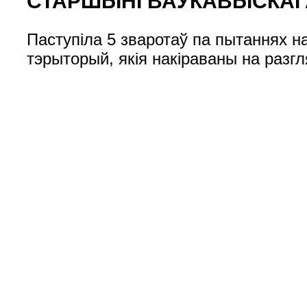
СТАРШЫНІ ВАЎКАВЫСКАГ
Паступіла 5 зваротаў па пытаннях н
тэрыторый, якія накіраваны на разг