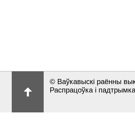
© Ваўкавыскі раённы вык
Распрацоўка і падтрымка