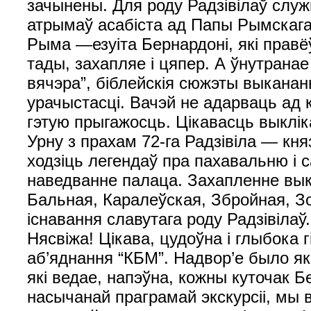
зачынены. Для роду Радзівілаў слу
атрымаў асабіста ад Папы Рымскага.
Рыма —езуіта Бернардоні, які правёў
тады, захапляе і цяпер. А ўнутрана
вячэра”, біблейскія сюжэты выканан
урачыстасці. Вачэй не адарваць ад 
гэтую прыгажосць. Цікавасць выклік
Урну з прахам 72-га Радзівіла — кня
ходзіць легендаў пра пахавальню і
наведванне палаца. Захапленне вык
Бальная, Каралеўская, Збройная, 
існавання славутага роду Радзівілаў
Нясвіжа! Цікава, цудоўна і глыбока
аб’яднання “КБМ”. Надвор’е было як
які ведае, напэўна, кожны куточак 
насычанай праграмай экскурсіі, мы 