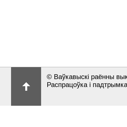
© Ваўкавыскі раённы вык
Распрацоўка і падтрымка