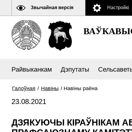
Звычайная версія
Настройкі
ВАЎКАВЫ
Райвыканкам
Дэпутаты
Сельсавет
Галоўная
/
Навiны
/
Навiны раёна
23.08.2021
ДЗЯКУЮЧЫ КІРАЎНІКАМ А