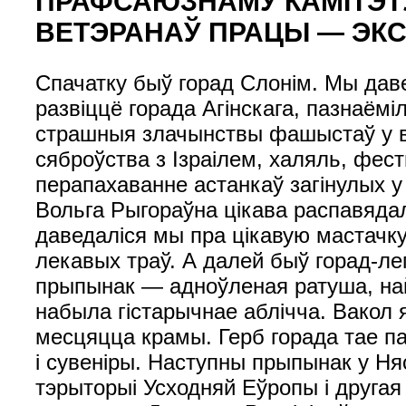
ПРАФСАЮЗНАМУ КАМІТЭТ
ВЕТЭРАНАЎ ПРАЦЫ — ЭКС
Спачатку быў горад Слонім. Мы даве
развіццё горада Агінскага, пазнаёмі
страшныя злачынствы фашыстаў у ва
сяброўства з Ізраілем, халяль, фес
перапахаванне астанкаў загінулых у
Вольга Рыгораўна цікава распавядал
даведаліся мы пра цікавую мастачку
лекавых траў. А далей быў горад-ле
прыпынак — адноўленая ратуша, найс
набыла гістарычнае аблічча. Вакол 
месцяцца крамы. Герб горада тае п
і сувеніры. Наступны прыпынак у Н
тэрыторыі Усходняй Еўропы і другая 