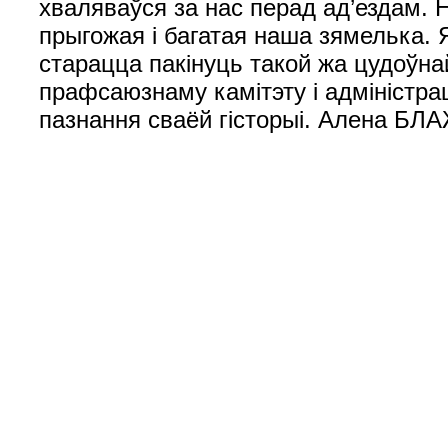
хваляваўся за нас перад ад’ездам. Н
прыгожая і багатая наша зямелька. 
старацца пакінуць такой жа цудоўн
прафсаюзнаму камітэту і адміністра
пазнання сваёй гісторыі. Алена Б