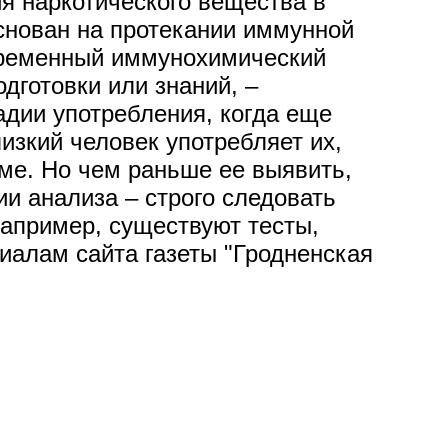
ия наркотического вещества в
снован на протекании иммунной
овременный иммунохимический
дготовки или знаний, –
адии употребления, когда еще
изкий человек употребляет их,
еме. Но чем раньше ее выявить,
и анализа – строго следовать
 Например, существуют тесты,
иалам сайта газеты "Гродненская