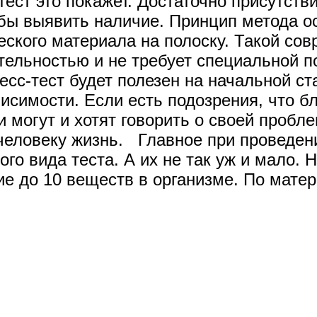
 тест это покажет. Достаточно присутств
бы выявить наличие. Принцип метода о
еского материала на полоску. Такой с
ельностью и не требует специальной по
сс-тест будет полезен на начальной ст
симости. Если есть подозрения, что бл
 могут и хотят говорить о своей пробл
человеку жизнь. Главное при проведени
ого вида теста. А их не так уж и мало.
ие до 10 веществ в организме. По матер