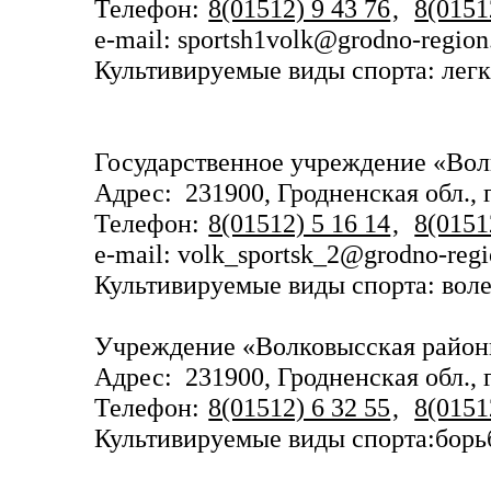
Телефон:
8(01512) 9 43 76
,
8(0151
e-mail: sportsh1volk@grodno-region
Культивируемые виды спорта: легк
Государственное учреждение
«Вол
Адрес: 231900, Гродненская обл., г
Телефон:
8(01512) 5 16 14
,
8(0151
e-mail: volk_sportsk_2@grodno-regi
Культивируемые виды спорта: воле
Учреждение «Волковысская
район
Адрес: 231900, Гродненская обл., г
Телефон:
8(01512) 6 32 55
,
8(0151
Культивируемые виды спорта:борьб