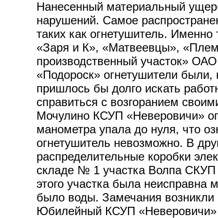
Нанесенный материальный ущерб
нарушений. Самое распространен
таких как огнетушитель. Именно
«Заря и К», «Матвеевцы», «Пле
производственный участок» ОАО
«Подороск» огнетушители были, 
пришлось бы долго искать работн
справиться с возгоранием своим
Мочулино КСУП «Неверовичи» огн
манометра упала до нуля, что оз
огнетушитель невозможно. В дру
распределительные коробки элек
складе № 1 участка Волпа СКУП 
этого участка была неисправна
было воды. Замечания возникли 
Юбилейный КСУП «Неверовичи» о