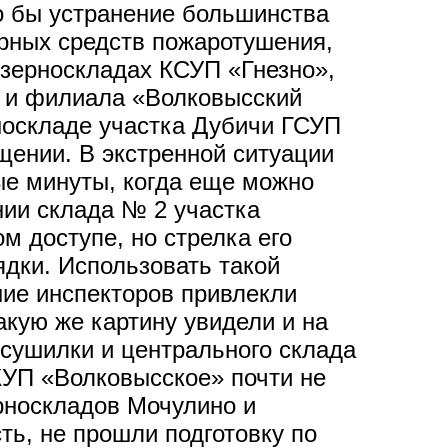
о бы устранение большинства
рных средств пожаротушения,
 зерноскладах КСУП «Гнезно»,
 и филиала «Волковысский
носкладе участка Дубичи ГСУП
щении. В экстренной ситуации
ные минуты, когда еще можно
ии склада № 2 участка
 доступе, но стрелка его
ядки. Использовать такой
ние инспекторов привлекли
кую же картину увидели и на
сушилки и центрального склада
КУП «Волковысское» почти не
ерноскладов Мочулино и
ь, не прошли подготовку по