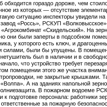
 обходится гораздо дороже, чем стоил
ное из которых — отсутствие элемента
 такую ситуацию инспекторы увидели на
мзавод «Россь», РСКУП «Волковысское»
 «Агрокомбинат «Скидельский». На зер
но они были заперты в подсобном поме
ика, у которого есть ключ, и драгоцен
и силами, были бы упущены. В помещен
етушитель был в наличии и в свободном
начало, что устройство требует перезар
гом помещении этого же участка внима
тропроводки, не закрытые крышками. Та
«Волпа». А на зданиях напольной зерно
 молниезащита. В пожарном водоеме РС
и к подготовке персонала: работники з
тветственные за пожарную безопасност