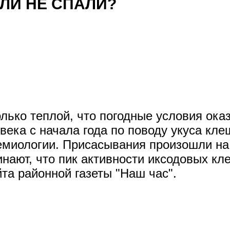
ЛИ НЕ СПАЛИ?
лько теплой, что погодные условия ок
ека с начала года по поводу укуса кле
емиологии. Присасывания произошли на
инают, что пик активности иксодовых кле
а районной газеты "Наш час".