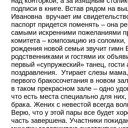
над конторкой, а за изящным столи
подписи в книге. Встав рядом на 
Ивановна вручает им свидетельство
паспорт придется поменять – она р
самыми искренними пожеланиями пре
комитета – композицию из соломки,
рождения новой семьи звучит гимн Б
родственниками и гостями их объяв
первый «супружеский» танец, гости
поздравления. Утирает слезы мама, 
первого бракосочетания в новом за
в таком прекрасном зале – одно удо
что есть места специально для них, 
брака. Жених с невестой всегда вол
Верю, что у этой пары все будет х
часть завершена. Участники покидаю