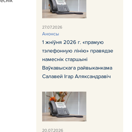
меснік
27.07.2026
Анонсы
1 жніўня 2026 г. «прамую
тэлефонную лінію» правядзе
намеснік старшыні
Ваўкавыскага райвыканкама
Салавей Ігар Аляксандравіч
20.07.2026