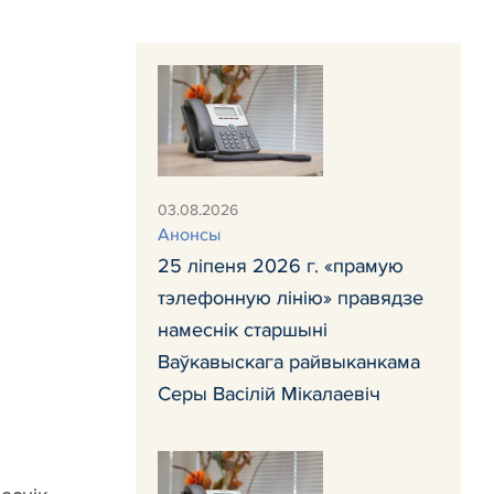
03.08.2026
Анонсы
25 ліпеня 2026 г. «прамую
тэлефонную лінію» правядзе
намеснік старшыні
Ваўкавыскага райвыканкама
Серы Васілій Мікалаевіч