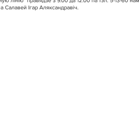
ую лінію" правядзе з 9.00 да 12.00 па тэл. 5-13-60 на
 Салавей Ігар Аляксандравіч.