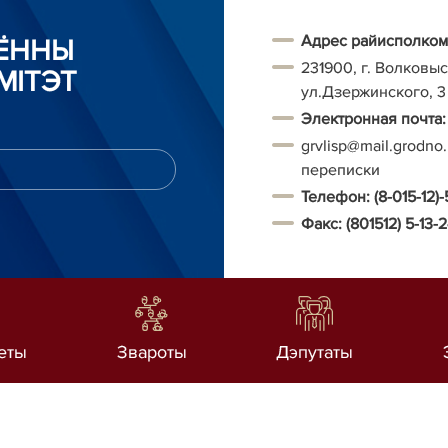
Адрес райисполком
АЁННЫ
231900, г. Волковыс
МІТЭТ
ул.Дзержинского, 3
Электронная почта:
grvlisp@mail.grodno
переписки
Телефон:
(8-015-12)-
Факс:
(801512) 5-13-
еты
Звароты
Дэпутаты