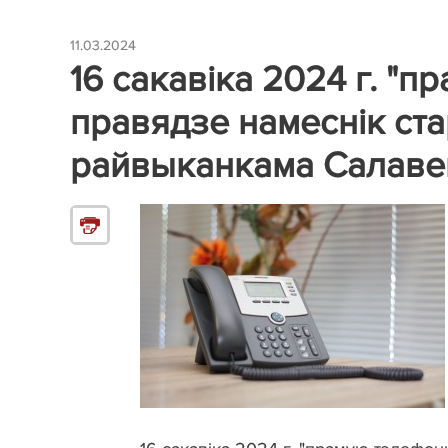
11.03.2024
16 сакавіка 2024 г. "
правядзе намеснік ст
райвыканкама Салавей