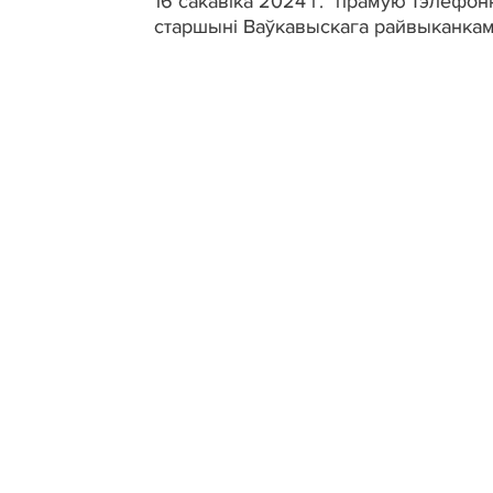
16 сакавіка 2024 г. "прамую тэлефонн
старшыні Ваўкавыскага райвыканкама