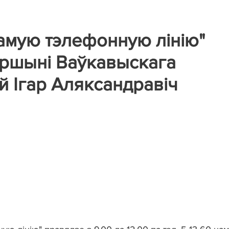
прамую тэлефонную лінію"
аршыні Ваўкавыскага
 Ігар Аляксандравіч