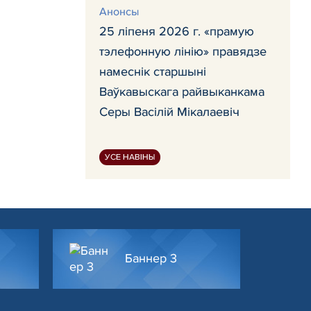
Анонсы
25 ліпеня 2026 г. «прамую
тэлефонную лінію» правядзе
намеснік старшыні
Ваўкавыскага райвыканкама
Серы Васілій Мікалаевіч
УСЕ НАВІНЫ
Баннер 3