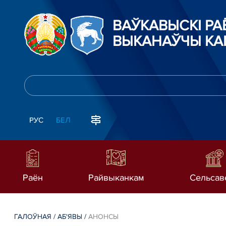
ВАЎКАВЫСКІ Р
ВЫКАНАЎЧЫ КА
РУС
БЕЛ
Раён
Райвыканкам
Сельсав
ГАЛОЎНАЯ
/
АБ'ЯВЫ
/
АНОНСЫ