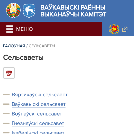
ВАЎКАВЫСКІ РАЁННЫ
ВЫКАНАЎЧЫ КАМІТЭТ
ГАЛОЎНАЯ
/
СЕЛЬСАВЕТЫ
Сельсаветы
Вярэйкаўскі сельсавет
Ваўкавыскі сельсавет
Воўпаўскі сельсавет
Гнезнаўскі сельсавет
Ізабелінскі сельсавет