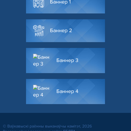
Баннер 1
Баннер 2
Баннер 3
Баннер 4
© Ваўкавыскі раённы выканаўчы камітэт, 2026