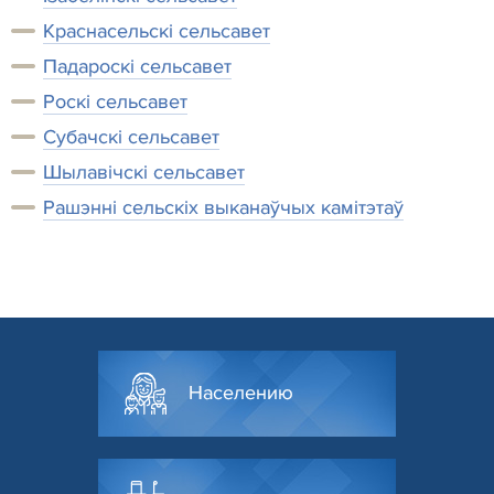
Краснасельскі сельсавет
Падароскі сельсавет
Роскі сельсавет
Субачскі сельсавет
Шылавічскі сельсавет
Рашэнні сельскіх выканаўчых камітэтаў
Населению