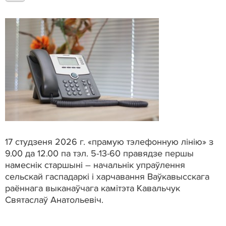
17 студзеня 2026 г. «прамую тэлефонную лінію» з
9.00 да 12.00 па тэл. 5-13-60 правядзе першы
намеснік старшыні – начальнік упраўлення
сельскай гаспадаркі і харчавання Ваўкавысскага
раённага выканаўчага камітэта Кавальчук
Святаслаў Анатольевіч.