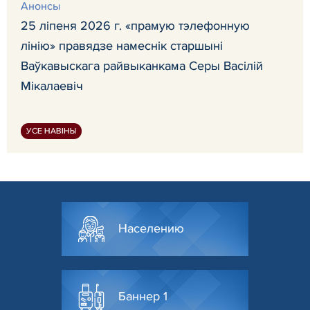
Анонсы
25 ліпеня 2026 г. «прамую тэлефонную
лінію» правядзе намеснік старшыні
Ваўкавыскага райвыканкама Серы Васілій
Мікалаевіч
УСЕ НАВІНЫ
Населению
Баннер 1