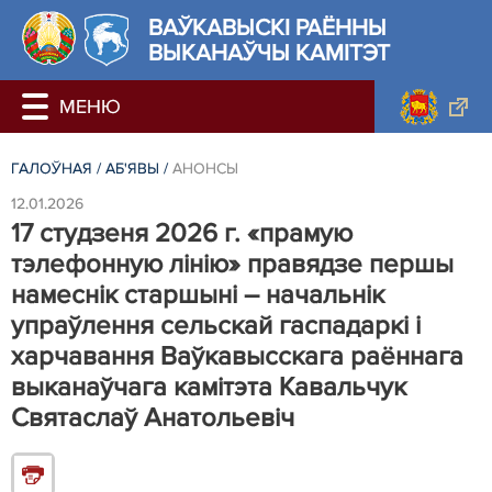
ВАЎКАВЫСКІ РАЁННЫ
ВЫКАНАЎЧЫ КАМІТЭТ
ГАЛОЎНАЯ
/
АБ'ЯВЫ
/
АНОНСЫ
12.01.2026
17 студзеня 2026 г. «прамую
тэлефонную лінію» правядзе першы
намеснік старшыні – начальнік
упраўлення сельскай гаспадаркі і
харчавання Ваўкавысскага раённага
выканаўчага камітэта Кавальчук
Святаслаў Анатольевіч