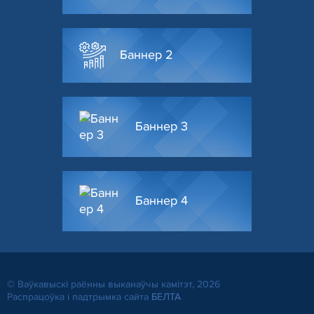
Баннер 2
Баннер 3
Баннер 4
© Ваўкавыскі раённы выканаўчы камітэт, 2026
Распрацоўка і падтрымка сайта
БЕЛТА