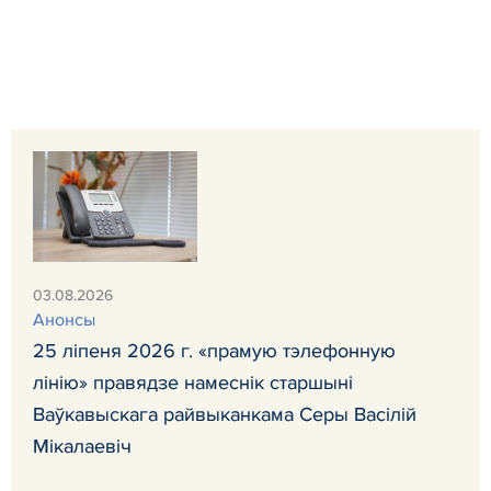
03.08.2026
Анонсы
25 ліпеня 2026 г. «прамую тэлефонную
лінію» правядзе намеснік старшыні
Ваўкавыскага райвыканкама Серы Васілій
Мікалаевіч