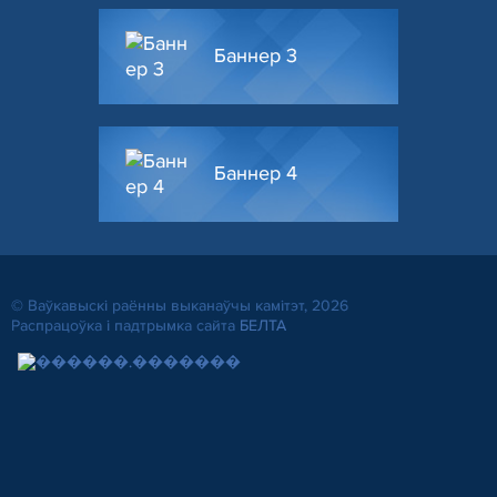
Баннер 3
Баннер 4
© Ваўкавыскі раённы выканаўчы камітэт, 2026
Распрацоўка і падтрымка сайта
БЕЛТА