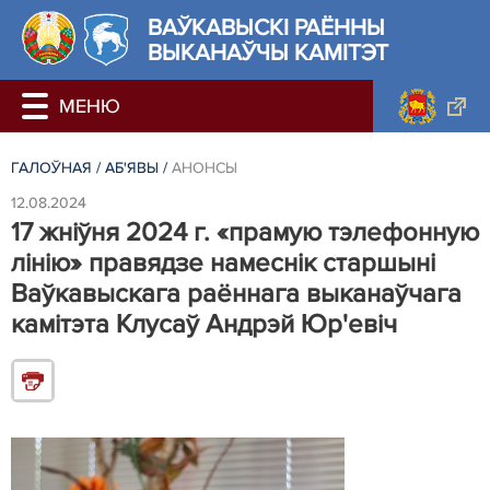
ВАЎКАВЫСКІ РАЁННЫ
ВЫКАНАЎЧЫ КАМІТЭТ
ГАЛОЎНАЯ
/
АБ'ЯВЫ
/
АНОНСЫ
12.08.2024
17 жніўня 2024 г. «прамую тэлефонную
лінію» правядзе намеснік старшыні
Ваўкавыскага раённага выканаўчага
камітэта Клусаў Андрэй Юр'евіч