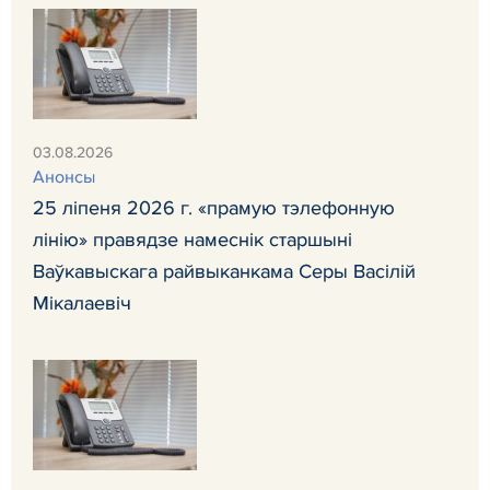
03.08.2026
Анонсы
25 ліпеня 2026 г. «прамую тэлефонную
лінію» правядзе намеснік старшыні
Ваўкавыскага райвыканкама Серы Васілій
Мікалаевіч