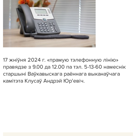
17 жніўня 2024 г. «прамую тэлефонную лінію»
правядзе з 9.00 да 12.00 па тэл. 5-13-60 намеснік
старшыні Ваўкавыскага раённага выканаўчага
камітэта Клусаў Андрэй Юр'евіч.