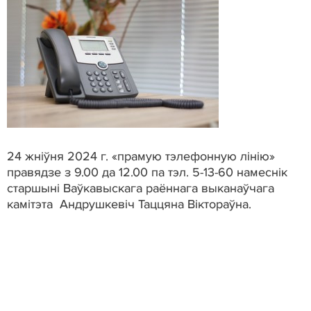
24 жніўня 2024 г. «прамую тэлефонную лінію»
правядзе з 9.00 да 12.00 па тэл. 5-13-60 намеснік
старшыні Ваўкавыскага раённага выканаўчага
камітэта Андрушкевіч Таццяна Віктораўна.