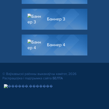
Баннер 3
Баннер 4
© Ваўкавыскі раённы выканаўчы камітэт, 2026
Распрацоўка і падтрымка сайта
БЕЛТА