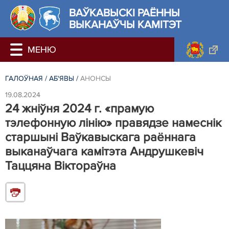
ВАЎКАВЫСКІ РАЁННЫ
ВЫКАНАЎЧЫ КАМІТЭТ
ГАЛОЎНАЯ
/
АБ'ЯВЫ
/
АНОНСЫ
19.08.2024
24 жніўня 2024 г. «прамую
тэлефонную лінію» правядзе намеснік
старшыні Ваўкавыскага раённага
выканаўчага камітэта Андрушкевіч
Таццяна Віктораўна