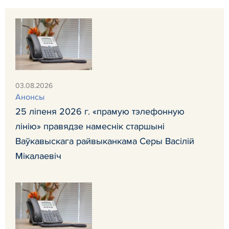
03.08.2026
Анонсы
25 ліпеня 2026 г. «прамую тэлефонную
лінію» правядзе намеснік старшыні
Ваўкавыскага райвыканкама Серы Васілій
Мікалаевіч