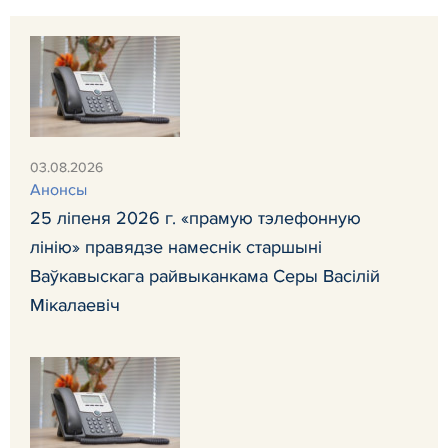
03.08.2026
Анонсы
25 ліпеня 2026 г. «прамую тэлефонную
лінію» правядзе намеснік старшыні
Ваўкавыскага райвыканкама Серы Васілій
Мікалаевіч