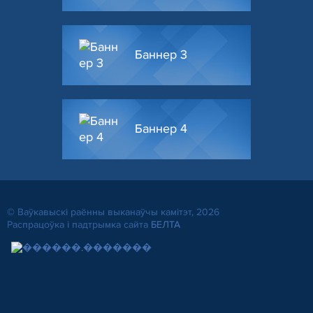
Баннер 3
Баннер 4
© Ваўкавыскі раённы выканаўчы камітэт, 2026
Распрацоўка і падтрымка сайта
БЕЛТА