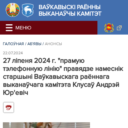
ВАЎКАВЫСКІ РАЁННЫ
ВЫКАНАЎЧЫ КАМІТЭТ
ГАЛОЎНАЯ
/
АБ'ЯВЫ
/
АНОНСЫ
22.07.2024
27 ліпеня 2024 г. "прамую
тэлефонную лінію" правядзе намеснік
старшыні Ваўкавыскага раённага
выканаўчага камітэта Клусаў Андрэй
Юр'евіч