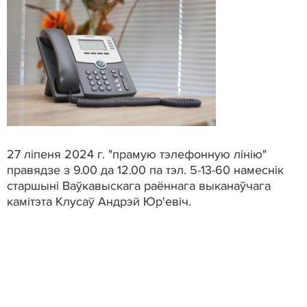
27 ліпеня 2024 г. "прамую тэлефонную лінію"
правядзе з 9.00 да 12.00 па тэл. 5-13-60 намеснік
старшыні Ваўкавыскага раённага выканаўчага
камітэта Клусаў Андрэй Юр'евіч.