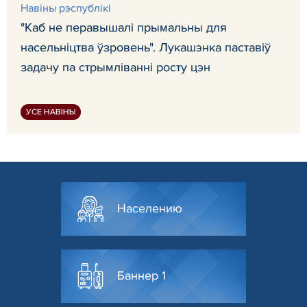
Навiны рэспублiкi
"Каб не перавышалі прымальны для
насельніцтва ўзровень". Лукашэнка паставіў
задачу па стрымліванні росту цэн
УСЕ НАВІНЫ
Населению
Баннер 1