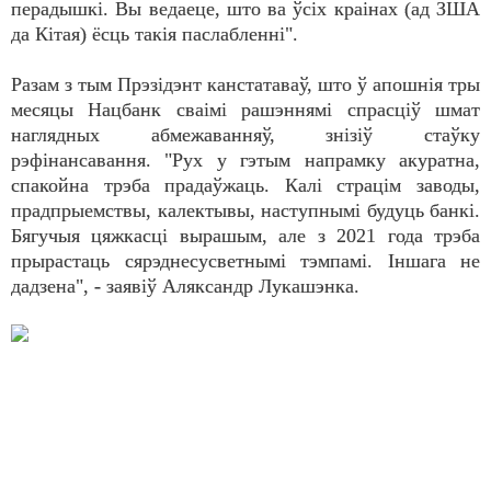
перадышкі. Вы ведаеце, што ва ўсіх краінах (ад ЗША
да Кітая) ёсць такія паслабленні".
Разам з тым Прэзідэнт канстатаваў, што ў апошнія тры
месяцы Нацбанк сваімі рашэннямі спрасціў шмат
наглядных абмежаванняў, знізіў стаўку
рэфінансавання. "Рух у гэтым напрамку акуратна,
спакойна трэба прадаўжаць. Калі страцім заводы,
прадпрыемствы, калектывы, наступнымі будуць банкі.
Бягучыя цяжкасці вырашым, але з 2021 года трэба
прырастаць сярэднесусветнымі тэмпамі. Іншага не
дадзена", - заявіў Аляксандр Лукашэнка.