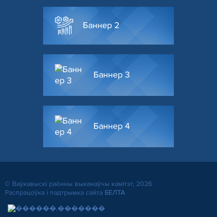
Баннер 2
Баннер 3
Баннер 4
© Ваўкавыскі раённы выканаўчы камітэт, 2026
Распрацоўка і падтрымка сайта
БЕЛТА