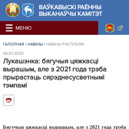
ВАЎКАВЫСКІ РАЁННЫ
ВЫКАНАЎЧЫ КАМІТЭТ
ГАЛОЎНАЯ
/
НАВIНЫ
/
НАВIНЫ РЭСПУБЛIКI
20.07.2020
Лукашэнка: бягучыя цяжкасці
вырашым, але з 2021 года трэба
прырастаць сярэднесусветнымі
тэмпамі
Бягучыя цяжкасці вырашым, але з 2021 года трэба