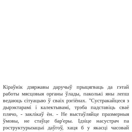
Кіраўнік дзяржавы даручыў прыцягваць да гэтай
работы мясцовыя органы ўлады, паколькі яны лепш
ведаюць сітуацыю ў сваіх рэгіёнах. "Сустракайцеся з
дырэктарамі і калектывамі, трэба падставіць сваё
плячо, - заклікаў ён. - Не выстаўляйце празмерныя
ўмовы, не стаўце бар'еры. Ідзіце насустрач па
рэструктурызацыі даўгоў, хаця б у якасці часовай