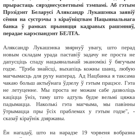
прырастаць сярэднесусветнымі тэмпамі. Аб гэтым
Прэзідэнт Беларусі Аляксандр Лукашэнка заявіў
сёння на сустрэчы з кіраўніцтвам Нацыянальнага
банка ў рамках прыняцця кадравых рашэнняў,
перадае карэспандэнт БЕЛТА.
Аляксандр Лукашэнка звярнуў увагу, што перад
новым складам урада паставіў задачу не проста не
дапусціць спаду нацыянальнай эканомікі ў бягучым
годзе. "Трэба знайсці, выхапіць кожны шанц, любую
магчымасць для руху наперад. Ад Нацбанка я таксама
чакаю больш актыўнага ўдзелу ў гэтым працэсе. Гэта
не летуценне. Мы проста не можам сабе дазволіць
каціцца ўніз, таму што адтуль будзе вельмі цяжка
падымацца. Наколькі гэта магчыма, мы павінны
ўтрымацца пры ўсіх праблемах у гэтым годзе", -
сказаў кіраўнік дзяржавы.
Ён нагадаў, што на нарадзе 19 чэрвеня вобразна