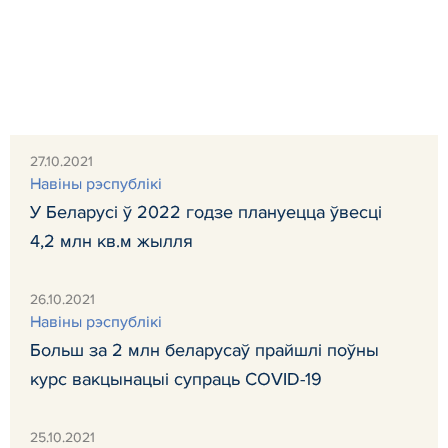
27.10.2021
Навiны рэспублiкi
У Беларусі ў 2022 годзе плануецца ўвесці
4,2 млн кв.м жылля
26.10.2021
Навiны рэспублiкi
Больш за 2 млн беларусаў прайшлі поўны
курс вакцынацыі супраць COVID-19
25.10.2021