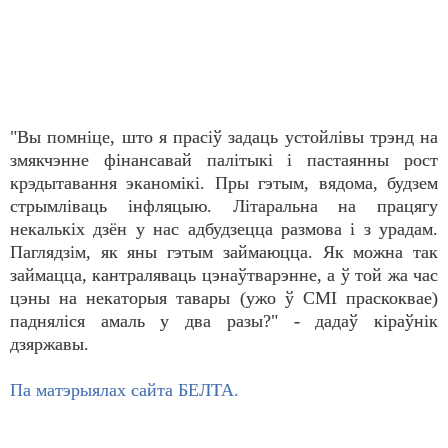
"Вы помніце, што я прасіў задаць устойлівы трэнд на
змякчэнне фінансавай палітыкі і пастаянны рост
крэдытавання эканомікі. Пры гэтым, вядома, будзем
стрымліваць інфляцыю. Літаральна на працягу
некалькіх дзён у нас адбудзецца размова і з урадам.
Паглядзім, як яны гэтым займаюцца. Як можна так
займацца, кантраляваць цэнаўтварэнне, а ў той жа час
цэны на некаторыя тавары (ужо ў СМІ праскоквае)
падняліся амаль у два разы?" - дадаў кіраўнік
дзяржавы.
Па матэрыялах сайта БЕЛТА.