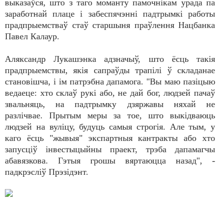
выказаўся, што з таго моманту памочнікам урада па
заработнай плаце і забеспячэнні падтрымкі работы
прадпрыемстваў стаў старшыня праўлення Нацбанка
Павел Калаур.
Аляксандр Лукашэнка адзначыў, што ёсць такія
прадпрыемствы, якія сапраўды трапілі ў складанае
становішча, і ім патрэбна дапамога. "Вы маю пазіцыю
ведаеце: хто склаў рукі або, не дай бог, людзей пачаў
звальняць, на падтрымку дзяржавы няхай не
разлічвае. Прытым меры за тое, што выкідваюць
людзей на вуліцу, будуць самыя строгія. Але тым, у
каго ёсць "жывыя" экспартныя кантракты або хто
запусціў інвестыцыйны праект, трэба дапамагчы
абавязкова. Гэтыя грошы вяртаюцца назад", -
падкрэсліў Прэзідэнт.