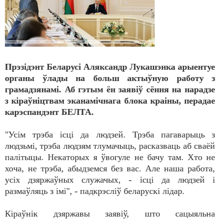
Прэзідэнт Беларусі Аляксандр Лукашэнка арыентуе
органы ўлады на больш актыўную работу з
грамадзянамі. Аб гэтым ён заявіў сёння на нарадзе
з кіраўніцтвам эканамічнага блока краіны, перадае
карэспандэнт БЕЛТА.
"Усім трэба ісці да людзей. Трэба пагаварыць з
людзьмі, трэба людзям тлумачыць, расказваць аб сваёй
палітыцы. Некаторых я ўвогуле не бачу там. Хто не
хоча, не трэба, абыдземся без вас. Але наша работа,
усіх дзяржаўных служачых, - ісці да людзей і
размаўляць з імі", - падкрэсліў беларускі лідар.
Кіраўнік дзяржавы заявіў, што сацыяльна