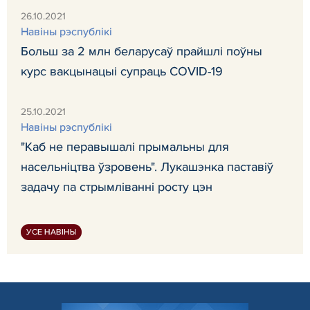
26.10.2021
Навiны рэспублiкi
Больш за 2 млн беларусаў прайшлі поўны
курс вакцынацыі супраць COVID-19
25.10.2021
Навiны рэспублiкi
"Каб не перавышалі прымальны для
насельніцтва ўзровень". Лукашэнка паставіў
задачу па стрымліванні росту цэн
УСЕ НАВІНЫ