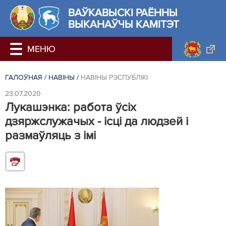
ВАЎКАВЫСКІ РАЁННЫ
ВЫКАНАЎЧЫ КАМІТЭТ
ГАЛОЎНАЯ
/
НАВIНЫ
/
НАВIНЫ РЭСПУБЛIКI
23.07.2020
Лукашэнка: работа ўсіх
дзяржслужачых - ісці да людзей і
размаўляць з імі