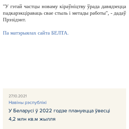
"У гэтай частцы новаму кіраўніцтву ўрада давядзецца
падкарэкціраваць свае стыль і метады работы", - дадаў
Прэзідэнт.
Па матэрыялах сайта БЕЛТА.
27.10.2021
Навiны рэспублiкi
У Беларусі ў 2022 годзе плануецца ўвесці
4,2 млн кв.м жылля