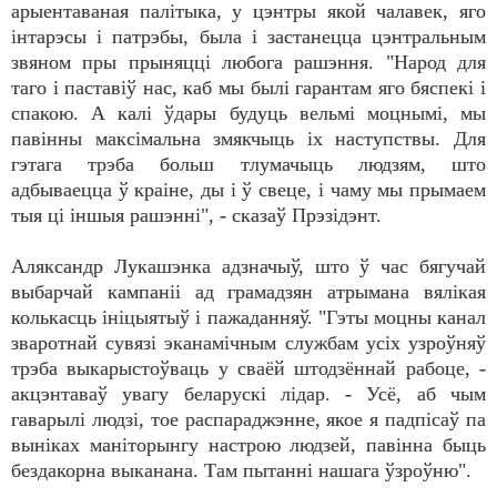
арыентаваная палітыка, у цэнтры якой чалавек, яго
інтарэсы і патрэбы, была і застанецца цэнтральным
звяном пры прыняцці любога рашэння. "Народ для
таго і паставіў нас, каб мы былі гарантам яго бяспекі і
спакою. А калі ўдары будуць вельмі моцнымі, мы
павінны максімальна змякчыць іх наступствы. Для
гэтага трэба больш тлумачыць людзям, што
адбываецца ў краіне, ды і ў свеце, і чаму мы прымаем
тыя ці іншыя рашэнні", - сказаў Прэзідэнт.
Аляксандр Лукашэнка адзначыў, што ў час бягучай
выбарчай кампаніі ад грамадзян атрымана вялікая
колькасць ініцыятыў і пажаданняў. "Гэты моцны канал
зваротнай сувязі эканамічным службам усіх узроўняў
трэба выкарыстоўваць у сваёй штодзённай рабоце, -
акцэнтаваў увагу беларускі лідар. - Усё, аб чым
гаварылі людзі, тое распараджэнне, якое я падпісаў па
выніках маніторынгу настрою людзей, павінна быць
бездакорна выканана. Там пытанні нашага ўзроўню".