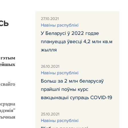
27.10.2021
сь
Навiны рэспублiкi
У Беларусі ў 2022 годзе
плануецца ўвесці 4,2 млн кв.м
жылля
б гэтым
нейшых
26.10.2021
Навiны рэспублiкi
Больш за 2 млн беларусаў
 свайго
прайшлі поўны курс
вакцынацыі супраць COVID-19
срэдна
ндэмія"
25.10.2021
ітычныя
Навiны рэспублiкi