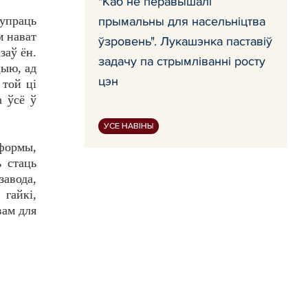
"Каб не перавышалі
супраць
прымальны для насельніцтва
м нават
ўзровень". Лукашэнка паставіў
заў ён.
задачу па стрымліванні росту
цыю, ад
цэн
 той ці
а ўсё ў
УСЕ НАВІНЫ
формы,
ь стаць
завода,
 гайкі,
вам для