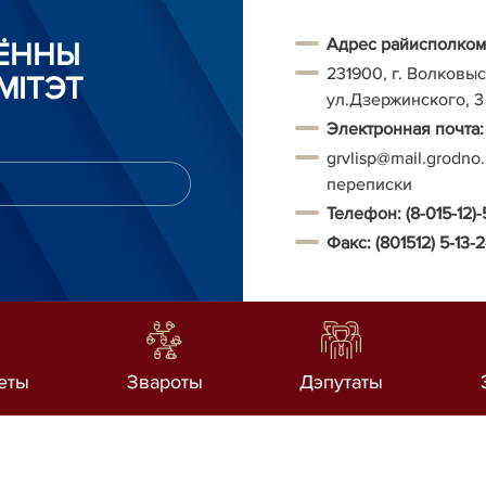
Адрес райисполком
АЁННЫ
231900, г. Волковыс
МІТЭТ
ул.Дзержинского, 3
Электронная почта:
grvlisp@mail.grodno
переписки
Телефон:
(8-015-12)-
Факс:
(801512) 5-13-
еты
Звароты
Дэпутаты