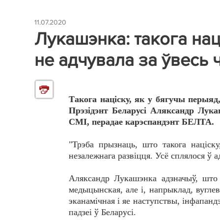
11.07.2020
Лукашэнка: такога наці
не адчувала за ўвесь 
Такога націску, як у бягучы перыяд,
Прэзідэнт Беларусі Аляксандр Лука
СМІ, перадае карэспандэнт БЕЛТА.
"Трэба прызнаць, што такога націску
незалежнага развіцця. Усё сплялося ў ад
Аляксандр Лукашэнка адзначыў, што 
медыцынская, але і, напрыклад, вуглев
эканамічная і яе наступствы, інфапандэ
падзеі ў Беларусі.