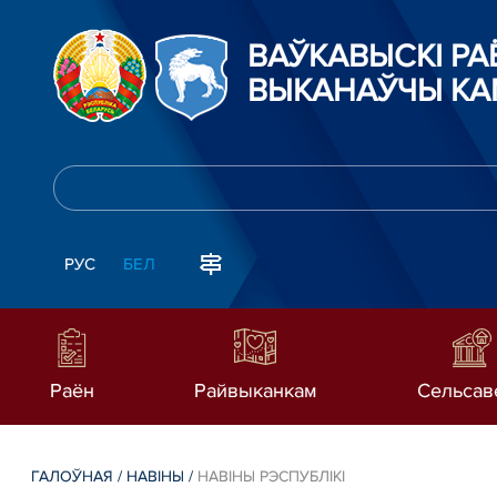
ВАЎКАВЫСКІ Р
ВЫКАНАЎЧЫ КА
РУС
БЕЛ
Раён
Райвыканкам
Сельсав
ГАЛОЎНАЯ
/
НАВIНЫ
/
НАВIНЫ РЭСПУБЛIКI