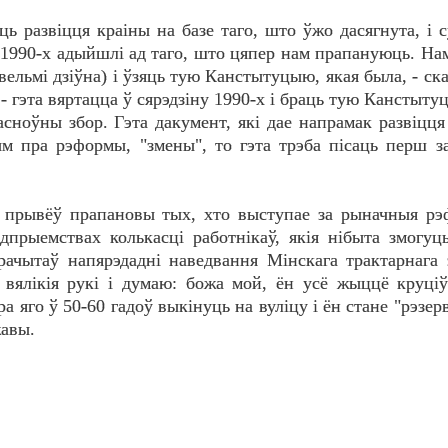
ць развіцця краіны на базе таго, што ўжо дасягнута, і 
1990-х адыйшлі ад таго, што цяпер нам прапануюць. На
ельмі дзіўна) і ўзяць тую Канстытуцыю, якая была, - ска
а - гэта вяртацца ў сярэдзіну 1990-х і браць тую Канстыту
сноўны збор. Гэта дакумент, які дае напрамак развіцця
м пра рэформы, "змены", то гэта трэба пісаць перш з
а прывёў прапановы тых, хто выступае за рыначныя рэ
дпрыемствах колькасці работнікаў, якія нібыта змогуц
рачытаў напярэдадні наведвання Мінскага трактарнага 
 вялікія рукі і думаю: божа мой, ён усё жыццё круціў
тра яго ў 50-60 гадоў выкінуць на вуліцу і ён стане "рэзер
жавы.