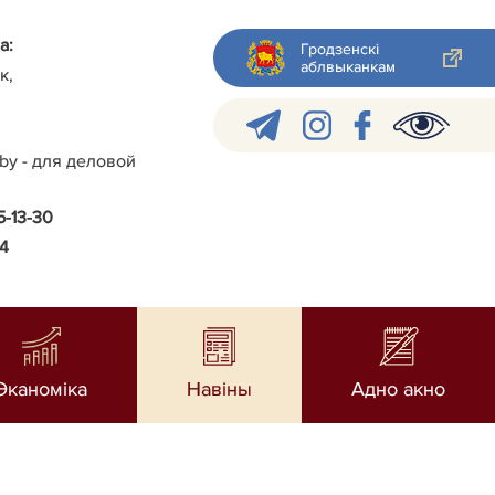
а:
Гродзенскі
аблвыканкам
к,
.by - для деловой
5-13-30
24
Эканоміка
Навiны
Адно акно