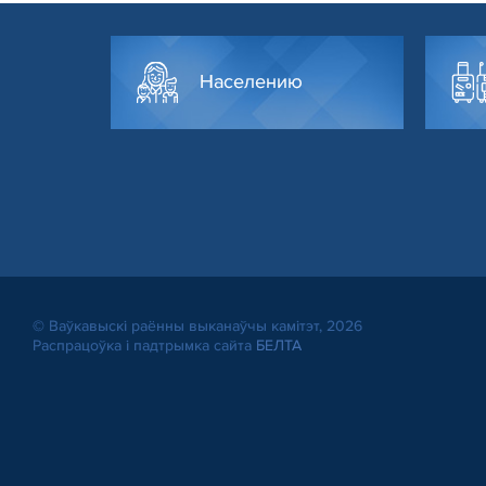
Населению
© Ваўкавыскі раённы выканаўчы камітэт, 2026
Распрацоўка і падтрымка сайта
БЕЛТА