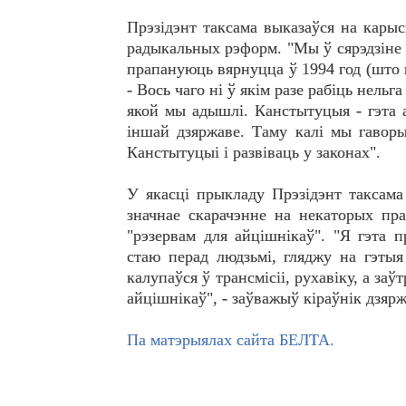
Прэзідэнт таксама выказаўся на карыс
радыкальных рэформ. "Мы ў сярэдзіне 
прапануюць вярнуцца ў 1994 год (што в
- Вось чаго ні ў якім разе рабіць нельг
якой мы адышлі. Канстытуцыя - гэта а
іншай дзяржаве. Таму калі мы гаворы
Канстытуцыі і развіваць у законах".
У якасці прыкладу Прэзідэнт таксам
значнае скарачэнне на некаторых пра
"рэзервам для айцішнікаў". "Я гэта п
стаю перад людзьмі, гляджу на гэтыя
калупаўся ў трансмісіі, рухавіку, а заў
айцішнікаў", - заўважыў кіраўнік дзяр
Па матэрыялах сайта БЕЛТА.