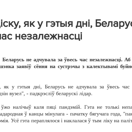
ску, як у гэтыя дні, Белару
час незалежнасці
 Беларусь не адчувала за ўвесь час незалежнасці. А
шэнка заявіў сёння на сустрэчы з калектывамі буй
, як у гэтыя дні, Беларусь не адчувала за ўвесь час
зін вузел", - падкрэсліў беларускі лідар.
ўжо налічыў каля пяці пандэмій. Гэта не толькі непа
адародная ў канцы мінулага - пачатку бягучага года, "па
мія. Усё гэта пераплялося і наклалася ў тым ліку на пал