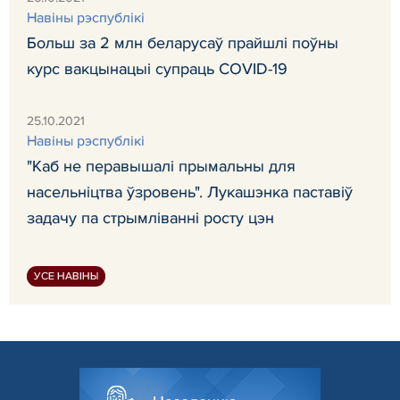
Навiны рэспублiкi
Больш за 2 млн беларусаў прайшлі поўны
курс вакцынацыі супраць COVID-19
25.10.2021
Навiны рэспублiкi
"Каб не перавышалі прымальны для
насельніцтва ўзровень". Лукашэнка паставіў
задачу па стрымліванні росту цэн
УСЕ НАВІНЫ