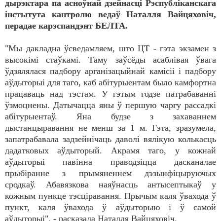
дырэктара па асноўнай дзейнасці Рэспубліканскага
інстытута кантролю ведаў Наталля Вайцяховіч,
перадае карэспандэнт БЕЛТА.
"Мы дакладна ўсведамляем, што ЦТ - гэта экзамен з
высокімі стаўкамі. Таму заўсёды асаблівая ўвага
ўдзялялася падбору арганізацыйнай камісіі і падбору
аўдыторыі для таго, каб абітурыентам было камфортна
працаваць над тэстам. У гэтым годзе патрабаванні
ўзмоцнены. Датычацца яны ў першую чаргу рассадкі
абітурыентаў. Яна будзе з захаваннем
дыстанцыравання не менш за 1 м. Гэта, зразумела,
запатрабавала задзейнічаць даволі вялікую колькасць
дадатковых аўдыторый. Акрамя таго, у кожнай
аўдыторыі павінна праводзіцца дасканалае
прыбіранне з прымяненнем дэзынфіцыруючых
сродкаў. Абавязкова наяўнасць антысептыкаў у
кожным пункце тэсціравання. Прычым каля ўвахода ў
пункт, каля ўвахода ў аўдыторыю і ў самой
аўдыторыі", - расказала Наталля Вайцяховіч.