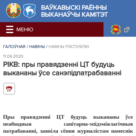
ВАЎКАВЫСКІ РАЁННЫ
ВЫКАНАЎЧЫ КАМІТЭТ
ГАЛОЎНАЯ
/
НАВIНЫ
/
НАВIНЫ РЭСПУБЛIКI
11.06.2020
РІКВ: пры правядзенні ЦТ будуць
выкананы ўсе санэпідпатрабаванні
Пры правядзенні ЦТ будуць выкананы ўсе
неабходныя санітарна-эпідэміялагічныя
патрабаванні, заявіла сёння журналістам намеснік