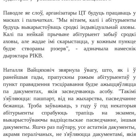
Паводле яе слоў, арганізатары ЦТ будуць працаваць у
масках і пальчатках. "Мы вітаем, калі і абітурыенты
будуць выкарыстоўваць сродкі індывідуальнай аховы.
Калі па нейкай прычыне абітурыент забыў сродкі
аховы, але жадае імі скарыстацца, у кожным пункце
будзе створаны рэзерв", - адзначыла намеснік
дырэктара РІКВ.
Наталля Вайцяховіч звярнула ўвагу, што, як і ў
ранейшыя гады, прапускны рэжым абітурыентаў у
пункт правядзення тэсціравання будзе ажыццяўляцца
па дакументах, якія засведчваюць асобу. "Такімі
з'яўляюцца: пашпарт, від на жыхарства, пасведчанне
бежанца. Трэба заўважыць, з году ў год некаторыя
абітурыенты спрабуюць трапіць на экзамен,
выкарыстоўваючы вадзіцельскае пасведчанне, іншыя
дакументы. Яшчэ раз паўтару, усе астатнія дакументы,
акрамя пералічаных, не з'яўляюцца дакументамі, якія