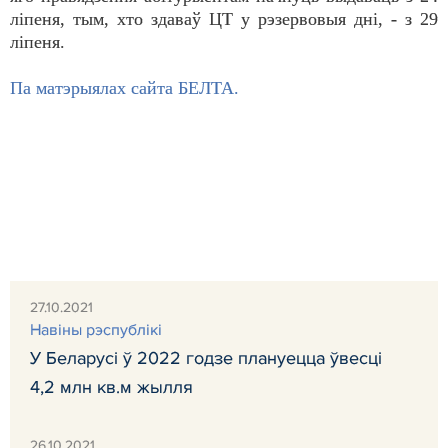
ліпеня, тым, хто здаваў ЦТ у рэзервовыя дні, - з 29
ліпеня.
Па матэрыялах сайта БЕЛТА.
27.10.2021
Навiны рэспублiкi
У Беларусі ў 2022 годзе плануецца ўвесці
4,2 млн кв.м жылля
26.10.2021