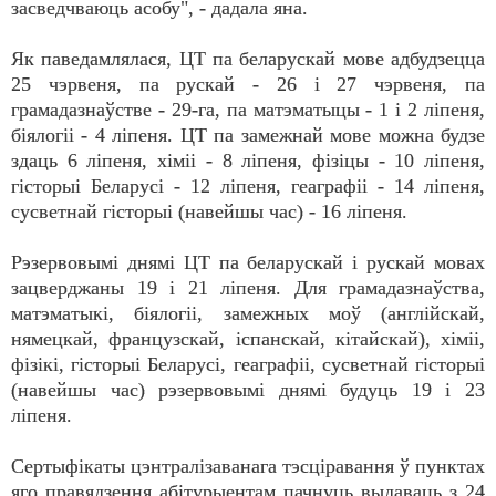
засведчваюць асобу", - дадала яна.
Як паведамлялася, ЦТ па беларускай мове адбудзецца
25 чэрвеня, па рускай - 26 і 27 чэрвеня, па
грамадазнаўстве - 29-га, па матэматыцы - 1 і 2 ліпеня,
біялогіі - 4 ліпеня. ЦТ па замежнай мове можна будзе
здаць 6 ліпеня, хіміі - 8 ліпеня, фізіцы - 10 ліпеня,
гісторыі Беларусі - 12 ліпеня, геаграфіі - 14 ліпеня,
сусветнай гісторыі (навейшы час) - 16 ліпеня.
Рэзервовымі днямі ЦТ па беларускай і рускай мовах
зацверджаны 19 і 21 ліпеня. Для грамадазнаўства,
матэматыкі, біялогіі, замежных моў (англійскай,
нямецкай, французскай, іспанскай, кітайскай), хіміі,
фізікі, гісторыі Беларусі, геаграфіі, сусветнай гісторыі
(навейшы час) рэзервовымі днямі будуць 19 і 23
ліпеня.
Сертыфікаты цэнтралізаванага тэсціравання ў пунктах
яго правядзення абітурыентам пачнуць выдаваць з 24