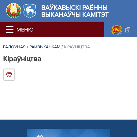
ВАЎКАВЫСКІ РАЁННЫ
ВЫКАНАЎЧЫ КАМІТЭТ
ГАЛОЎНАЯ
/
РАЙВЫКАНКАМ
/
КІРАЎНІЦТВА
Кіраўніцтва