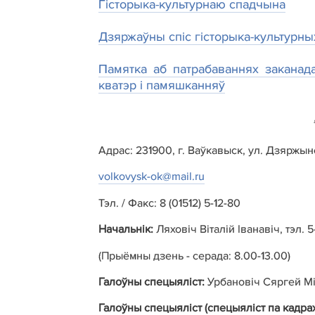
Гісторыка-культурнаю спадчына
Дзяржаўны спiс гiсторыка-культурны
Памятка аб патрабаваннях заканада
кватэр і памяшканняў
Адрас: 231900, г. Ваўкавыск, ул. Дз
я
рж
ы
н
volkovysk-ok@mail.ru
Тэл. / Факс: 8 (01512) 5-12-80
Начальнік:
Ляховіч Віталій Іванавіч, тэл. 5
(Прыёмны дзень - серада: 8.00-13.00)
Галоўны спецыяліст:
Урбановіч Сяргей Мік
Галоўны спецыяліст (спецыяліст па кадрах