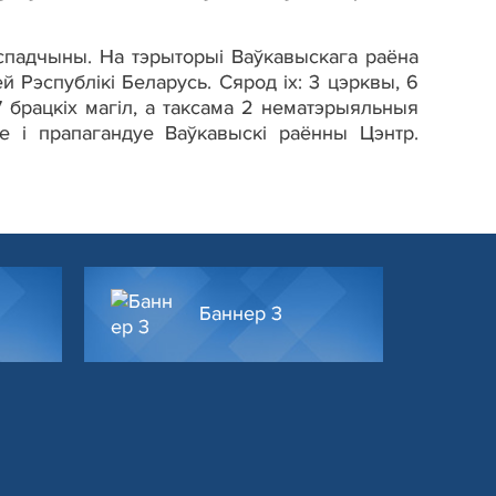
спадчыны. На тэрыторыі Ваўкавыскага раёна
 Рэспублікі Беларусь. Сярод іх: 3 цэрквы, 6
 7 брацкіх магіл, а таксама 2 нематэрыяльныя
е і прапагандуе Ваўкавыскі раённы Цэнтр.
Баннер 3