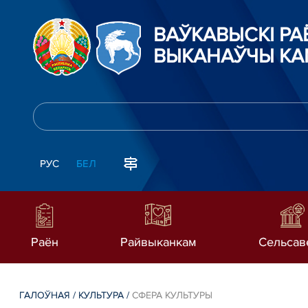
ВАЎКАВЫСКІ Р
ВЫКАНАЎЧЫ КА
РУС
БЕЛ
Раён
Райвыканкам
Сельсав
ГАЛОЎНАЯ
/
КУЛЬТУРА
/
СФЕРА КУЛЬТУРЫ