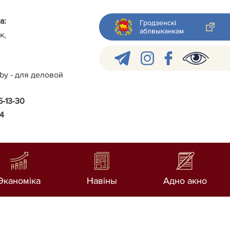
а:
Гродзенскі
аблвыканкам
к,
.by - для деловой
5-13-30
24
Эканоміка
Навiны
Адно акно