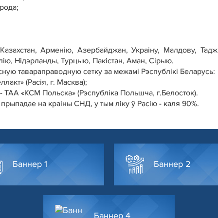
рода;
азахстан, Арменію, Азербайджан, Украіну, Малдову, Таджы
олію, Нідэрланды, Турцыю, Пакістан, Аман, Сірыю.
ную тавараправодную сетку за межамі Рэспублікі Беларусь:
лакт» (Расія, г. Масква);
 ТАА «КСМ Польска» (Рэспубліка Польшча, г.Белосток).
прыпадае на краіны СНД, у тым ліку ў Расію - каля 90%.
Баннер 1
Баннер 2
Баннер 4