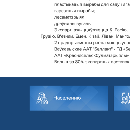
пластыкавыя вырабы для саду і ага
гарсэтныя вырабы;
лесаматэрыял;
драўняны вугаль
Экспарт ажыццяўляецца ў Расію, К
Грузію, В'етнам, Емен, Кітай, Ліван, Манг
2 прадпрыемствы раёна маюць улас
Ваўкавыскае ААТ "Беллакт" - ГД «Бел
ААТ «Краснасельскбудматэрыялы» -
Больш за 80% экспартных паставак 
Населению