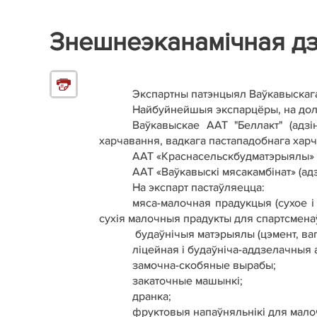
Знешнеэканамічная д
Экспартны патэнцыял Ваўкавыскага 
Найбуйнейшыя экспарцёры, на долю
Ваўкавыскае ААТ "Беллакт" (адз
харчавання, вадкага пастападобнага харч
ААТ «Краснасельскбудматэрыялы» (
ААТ «Ваўкавыскі мясакамбінат» (ад
На экспарт пастаўляецца:
мяса-малочная прадукцыя (сухое і
сухія малочныя прадукты для спартсменаў
будаўнічыя матэрыялы (цэмент, вапн
ліцейная і будаўніча-аддзелачныя 
замочна-скобяные вырабы;
закаточные машынкі;
дранка;
фруктовыя напаўняльнікі для мало