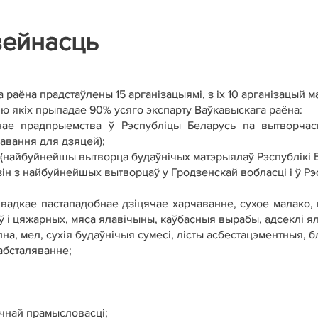
зейнасць
раёна прадстаўлены 15 арганізацыямі, з іх 10 арганізацый ма
 якіх прыпадае 90% усяго экспарту Ваўкавыскага раёна:
інае прадпрыемства ў Рэспубліцы Беларусь па вытворчас
авання для дзяцей);
найбуйнейшы вытворца будаўнічых матэрыялаў Рэспублікі Б
зін з найбуйнейшых вытворцаў у Гродзенскай вобласці і ў Рэ
 вадкае пастападобнае дзіцячае харчаванне, сухое малако, 
 і цяжарных, мяса ялавічыны, каўбасныя вырабы, адсеклі ял
а, мел, сухія будаўнічыя сумесі, лісты асбестацэментныя, бло
абсталяванне;
чнай прамысловасці;