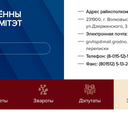
Адрес райисполком
АЁННЫ
231900, г. Волковыс
МІТЭТ
ул.Дзержинского, 3
Электронная почта:
grvlisp@mail.grodno
переписки
Телефон:
(8-015-12)-
Факс:
(801512) 5-13-
еты
Звароты
Дэпутаты