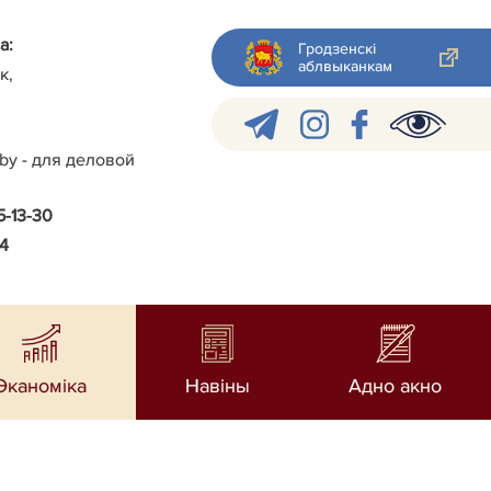
а:
Гродзенскі
аблвыканкам
к,
.by - для деловой
5-13-30
24
Эканоміка
Навiны
Адно акно