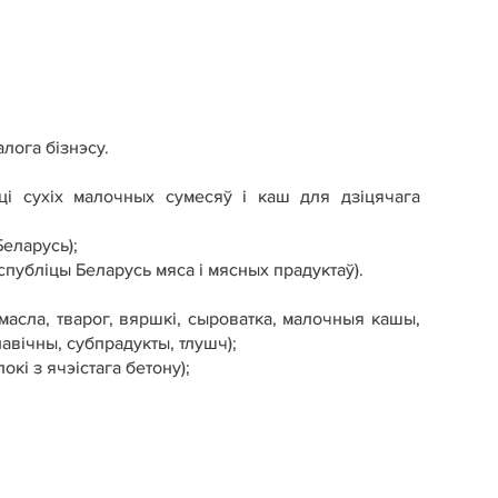
лога бізнэсу.
ці сухіх малочных сумесяў і каш для дзіцячага
еларусь);
спубліцы Беларусь мяса і мясных прадуктаў).
масла, тварог, вяршкі, сыроватка, малочныя кашы,
авічны, субпрадукты, тлушч);
кі з ячэістага бетону);