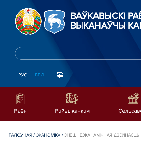
ВАЎКАВЫСКІ Р
ВЫКАНАЎЧЫ КА
РУС
БЕЛ
Раён
Райвыканкам
Сельсав
ГАЛОЎНАЯ
/
ЭКАНОМІКА
/
ЗНЕШНЕЭКАНАМІЧНАЯ ДЗЕЙНАСЦЬ