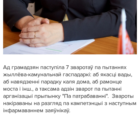
Ад грамадзян паступіла 7 зваротаў па пытаннях
жыллёва-камунальнай гаспадаркі: аб якасці вады,
аб навядзенні парадку каля дома, аб рамонце
моста і інш., а таксама адзін зварот па пытанні
арганізацыі прыпынку "Па патрабаванні". Звароты
накіраваны на разгляд па кампетэнцыі з наступным
інфармаваннем заяўнікаў.