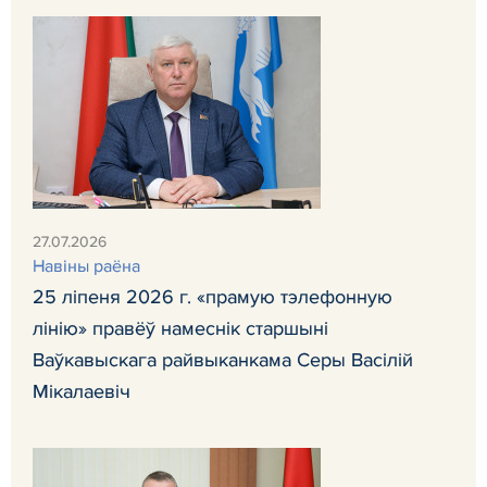
27.07.2026
Навiны раёна
25 ліпеня 2026 г. «прамую тэлефонную
лінію» правёў намеснік старшыні
Ваўкавыскага райвыканкама Серы Васілій
Мікалаевіч