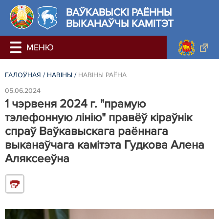
ВАЎКАВЫСКІ РАЁННЫ
ВЫКАНАЎЧЫ КАМІТЭТ
ГАЛОЎНАЯ
/
НАВIНЫ
/
НАВIНЫ РАЁНА
05.06.2024
1 чэрвеня 2024 г. "прамую
тэлефонную лінію" правёў кіраўнік
спраў Ваўкавыскага раённага
выканаўчага камітэта Гудкова Алена
Аляксееўна