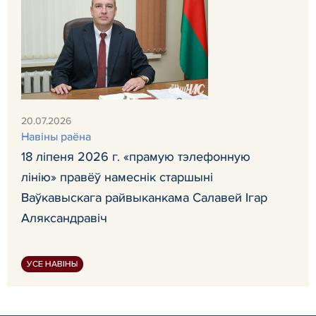
20.07.2026
Навiны раёна
18 ліпеня 2026 г. «прамую тэлефонную
лінію» правёў намеснік старшыні
Ваўкавыскага райвыканкама Салавей Ігар
Аляксандравіч
УСЕ НАВІНЫ