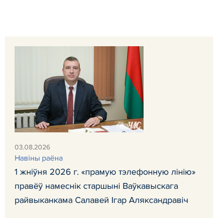
03.08.2026
Навiны раёна
1 жніўня 2026 г. «прамую тэлефонную лінію»
правёў намеснік старшыні Ваўкавыскага
райвыканкама Салавей Ігар Аляксандравіч