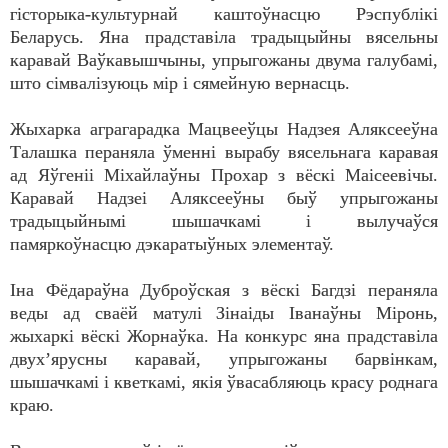
гісторыка-культурнай каштоўнасцю Рэспублікі
Беларусь. Яна прадставіла традыцыйны вясельны
каравай Ваўкавышчыны, упрыгожаны двума галубамі,
што сімвалізуюць мір і сямейную вернасць.
Жыхарка аграгарадка Мацвееўцы Надзея Аляксееўна
Талашка пераняла ўменні вырабу вясельнага каравая
ад Яўгеніі Міхайлаўны Прохар з вёскі Маісеевічы.
Каравай Надзеі Аляксееўны быў упрыгожаны
традыцыйнымі шышачкамі і вылучаўся
памяркоўнасцю дэкаратыўных элементаў.
Іна Фёдараўна Дуброўская з вёскі Багдзі пераняла
веды ад сваёй матулі Зінаіды Іванаўны Міронь,
жыхаркі вёскі Жорнаўка. На конкурс яна прадставіла
двух’ярусны каравай, упрыгожаны барвінкам,
шышачкамі і кветкамі, якія ўвасабляюць красу роднага
краю.