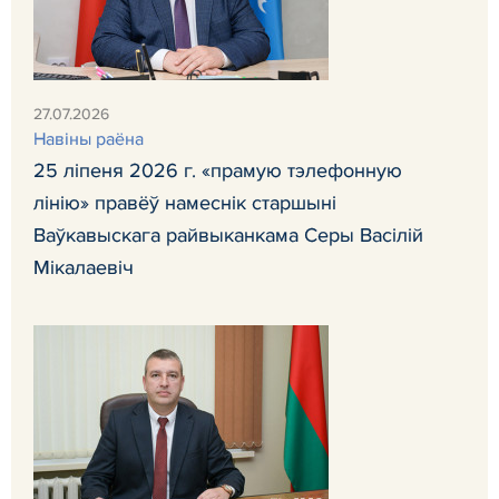
27.07.2026
Навiны раёна
25 ліпеня 2026 г. «прамую тэлефонную
лінію» правёў намеснік старшыні
Ваўкавыскага райвыканкама Серы Васілій
Мікалаевіч