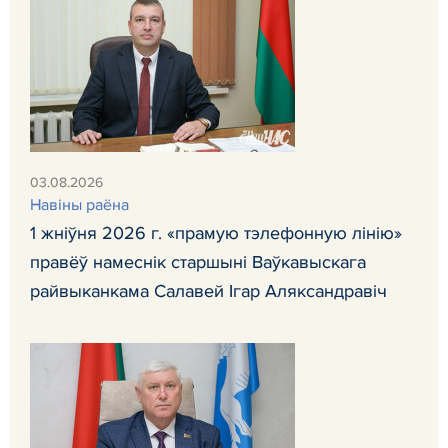
03.08.2026
Навiны раёна
1 жніўня 2026 г. «прамую тэлефонную лінію»
правёў намеснік старшыні Ваўкавыскага
райвыканкама Салавей Ігар Аляксандравіч