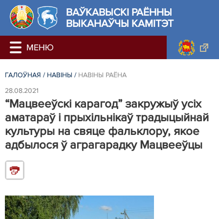
ВАЎКАВЫСКІ РАЁННЫ
ВЫКАНАЎЧЫ КАМІТЭТ
ГАЛОЎНАЯ
/
НАВIНЫ
/
НАВIНЫ РАЁНА
28.08.2021
“Мацвееўскі карагод” закружыў усіх
аматараў і прыхільнікаў традыцыйнай
культуры на свяце фальклору, якое
адбылося ў аграгарадку Мацвееўцы