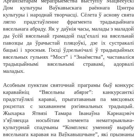
Арганізатарам мерапрыемства выступіў Мацвееўскі
Дом культуры Ваўкавыскага раённага Цэнтра
культуры і народнай творчасці. Сёлета ў аснову свята
лягло прадстаўленне фрагмента традыцыйнага
вясельнага абраду. Як у даўнія часы, малады з маладой
ды ўсёй вясельнай грамадой пад’ехалі на вясельнай
павозцы да ўрачыстай пляцоўкі, дзе іх сустракалі
бацькі і хросныя. Госці ўдзельнічалі ў традыцыйных
вясельных гульнях “Мост” і “Знаёмства”, частаваліся
традыцыйнымі вясельнымі стравамі, адорвалі
маладых.
Асобным пунктам святочнай праграмы быў конкурс
каравайніц “Вясельны абярэг”: канкурсанткі
прадстаўлялі караваі, прыгатаваныя па мясцовых
рэцэптах с захаваннем рэгіянальных традыцый.
Жыхарка Ятвязі Тамара Іванаўна Карнацэвіч
з’яўляецца носьбітам элемента нематэрыяльна-
культурнай спадчыны “Комплекс уменняў вырабу
вясельнага каравая на Ваўкавышчыне”, які прызнаны