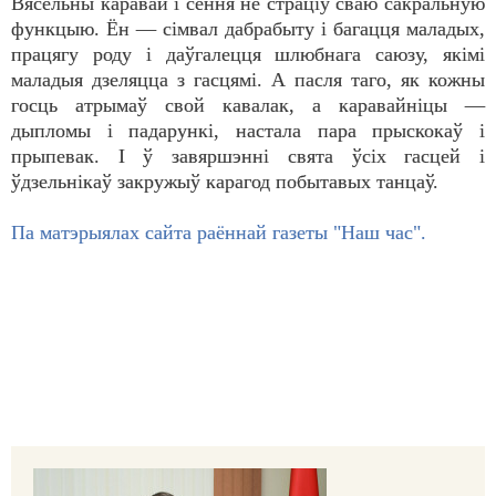
Вясельны каравай і сёння не страціў сваю сакральную
функцыю. Ён — сімвал дабрабыту і багацця маладых,
працягу роду і даўгалецця шлюбнага саюзу, якімі
маладыя дзеляцца з гасцямі. А пасля таго, як кожны
госць атрымаў свой кавалак, а каравайніцы —
дыпломы і падарункі, настала пара прыскокаў і
прыпевак. І ў завяршэнні свята ўсіх гасцей і
ўдзельнікаў закружыў карагод побытавых танцаў.
Па матэрыялах сайта раённай газеты "Наш час".