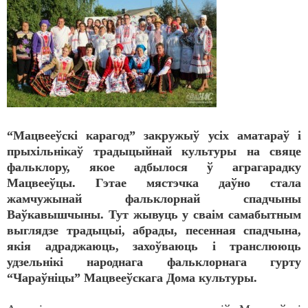
“Мацвееўскі карагод” закружыў усіх аматараў і
прыхільнікаў традыцыйнай культуры на свяце
фальклору, якое адбылося ў аграгарадку
Мацвееўцы. Гэтае мястэчка даўно стала
жамчужынай фальклорнай спадчыны
Ваўкавышчыны. Тут жывуць у сваім самабытным
выглядзе традыцыі, абрады, песенная спадчына,
якія адраджаюць, захоўваюць і транслююць
удзельнікі народнага фальклорнага гурту
“Чараўніцы” Мацвееўскага Дома культуры.