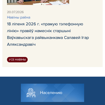
20.07.2026
Навiны раёна
18 ліпеня 2026 г. «прамую тэлефонную
лінію» правёў намеснік старшыні
Ваўкавыскага райвыканкама Салавей Ігар
Аляксандравіч
УСЕ НАВІНЫ
Населению