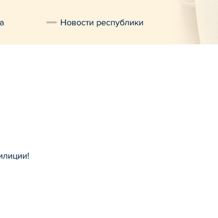
а
Новости республики
илиции!