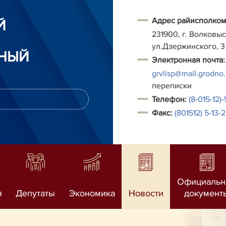
Адрес райисполком
Й
231900, г. Волковыс
ул.Дзержинского, 3
НЫЙ
Электронная почта:
grvlisp@mail.grodno
переписки
Т
елефон:
(8-015-12)
Факс:
(801512) 5-13-
Официаль
я
Депутаты
Экономика
Новости
документ