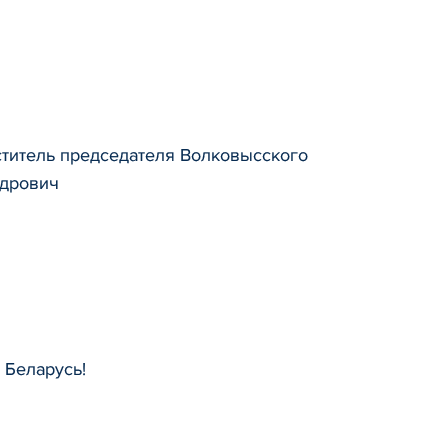
ститель председателя Волковысского
ддрович
 Беларусь!