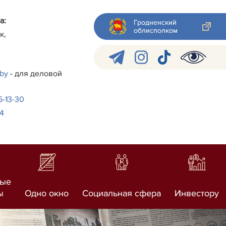
а:
Гродненский
облисполком
к,
.by
- для деловой
-5-13-30
24
ные
ы
Одно окно
Социальная сфера
Инвестору