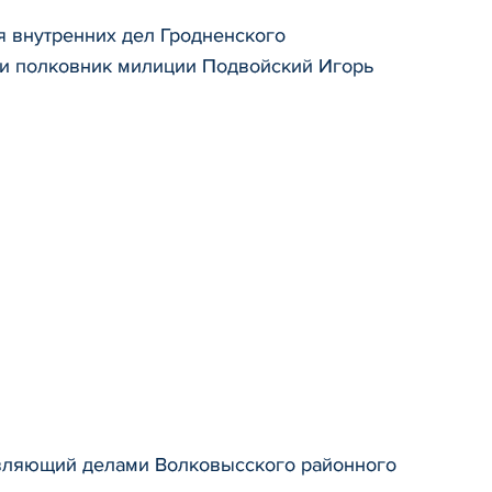
я внутренних дел Гродненского
ти полковник милиции Подвойский Игорь
авляющий делами Волковысского районного