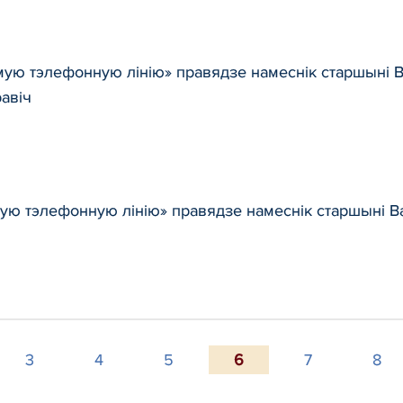
мую тэлефонную лінію» правядзе намеснік старшыні В
авіч
мую тэлефонную лінію» правядзе намеснік старшыні В
3
4
5
6
7
8