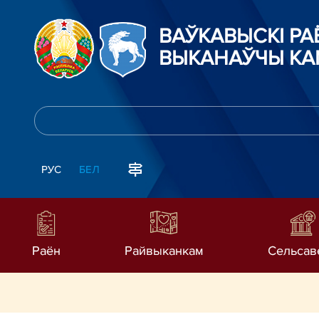
ВАЎКАВЫСКІ Р
ВЫКАНАЎЧЫ КА
РУС
БЕЛ
Раён
Райвыканкам
Сельсав