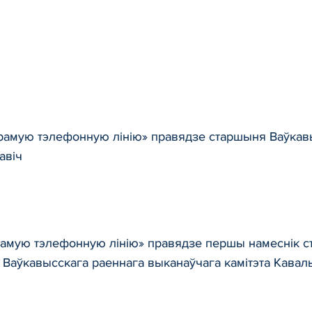
прамую тэлефонную лінію» правядзе старшыня Ваўкавы
авіч
прамую тэлефонную лінію» правядзе першы намеснік с
я Ваўкавысскага раеннага выканаўчага камітэта Кавал