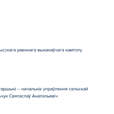
сскага раеннага выканаўчага камітэту
таршыні – начальнік упраўлення сельскай
ьчук Святаслаў Анатольевіч