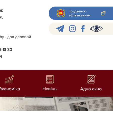
а:
Гродзенскі
аблвыканкам
к,
.by - для деловой
5-13-30
24
Эканоміка
Навiны
Адно акно