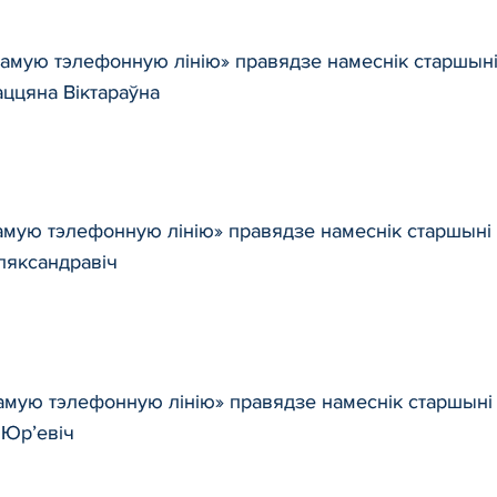
прамую тэлефонную лінію» правядзе намеснік старшын
аццяна Віктараўна
рамую тэлефонную лінію» правядзе намеснік старшыні
Аляксандравіч
рамую тэлефонную лінію» правядзе намеснік старшыні
 Юр’евіч