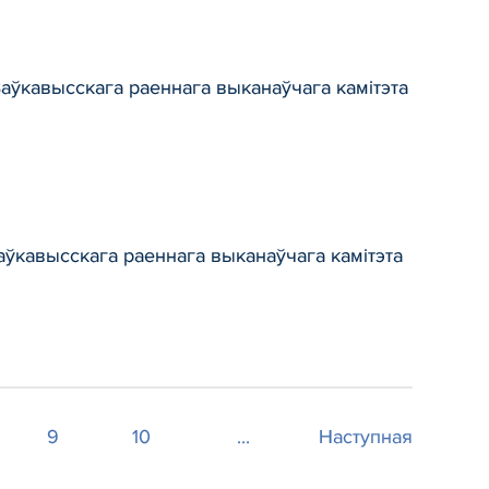
аўкавысскага раеннага выканаўчага камітэта
аўкавысскага раеннага выканаўчага камітэта
9
10
...
Наступная