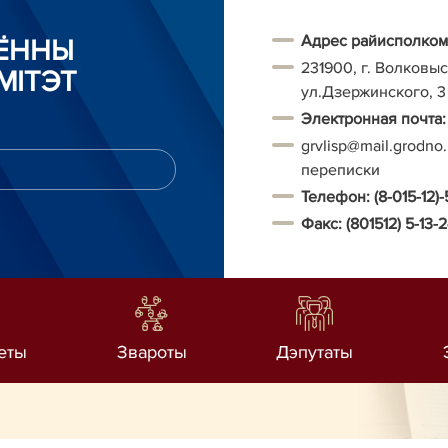
Адрес райисполком
АЁННЫ
231900, г. Волковыс
МІТЭТ
ул.Дзержинского, 3
Электронная почта:
grvlisp@mail.grodno
переписки
Телефон:
(8-015-12)-
Факс:
(801512) 5-13-
еты
Звароты
Дэпутаты