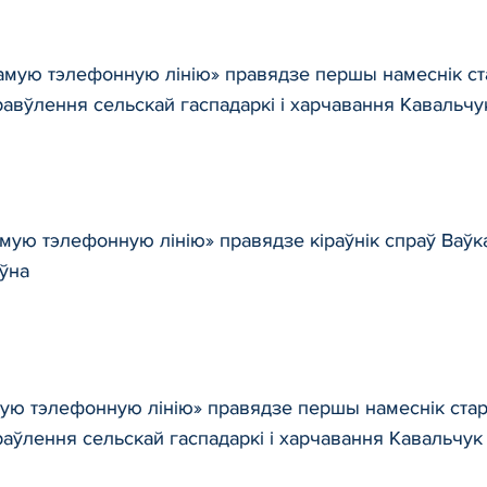
прамую тэлефонную лінію» правядзе першы намеснік с
правўлення сельскай гаспадаркі і харчавання Кавальч
рамую тэлефонную лінію» правядзе кіраўнік спраў Ваў
ўна
амую тэлефонную лінію» правядзе першы намеснік ст
праўлення сельскай гаспадаркі і харчавання Кавальчук