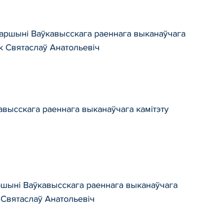
таршыні Ваўкавысскага раеннага выканаўчага
ук Святаслаў Анатольевіч
кавысскага раеннага выканаўчага камітэту
аршыні Ваўкавысскага раеннага выканаўчага
 Святаслаў Анатольевіч