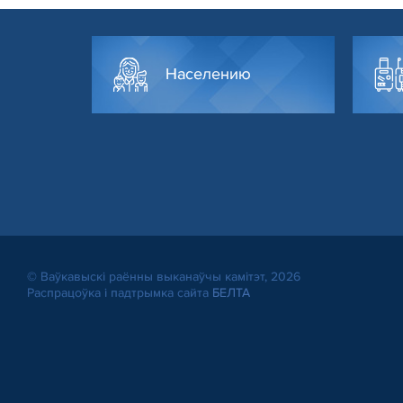
Населению
© Ваўкавыскі раённы выканаўчы камітэт, 2026
Распрацоўка і падтрымка сайта
БЕЛТА