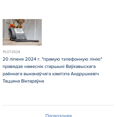
15.07.2024
20 ліпеня 2024 г. "прамую тэлефонную лінію"
правядзе намеснік старшыні Ваўкавыскага
раённага выканаўчага камітэта Андрушкевіч
Таццяна Віктараўна
Папярэдняя