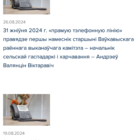
26.08.2024
31 жніўня 2024 г. «прамую тэлефонную лінію»
правядзе першы намеснік старшыні Ваўкавыскага
раённага выканаўчага камітэта – начальнік
сельскай гаспадаркі і харчавання – Андрэеў
Валянцін Віктаравіч
19.08.2024