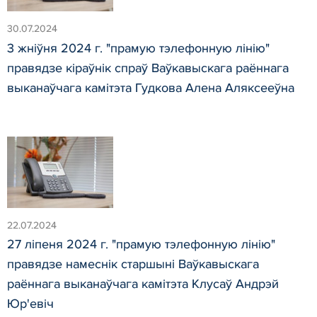
30.07.2024
3 жніўня 2024 г. "прамую тэлефонную лінію"
правядзе кіраўнік спраў Ваўкавыскага раённага
выканаўчага камітэта Гудкова Алена Аляксееўна
22.07.2024
27 ліпеня 2024 г. "прамую тэлефонную лінію"
правядзе намеснік старшыні Ваўкавыскага
раённага выканаўчага камітэта Клусаў Андрэй
Юр'евіч