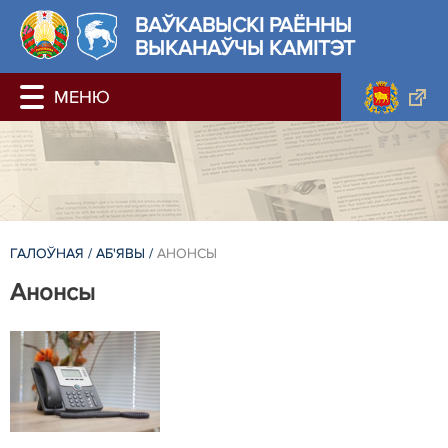
ВАЎКАВЫСКІ РАЁННЫ
ВЫКАНАЎЧЫ КАМІТЭТ
ГАЛОЎНАЯ
/
АБ'ЯВЫ
/
АНОНСЫ
Анонсы