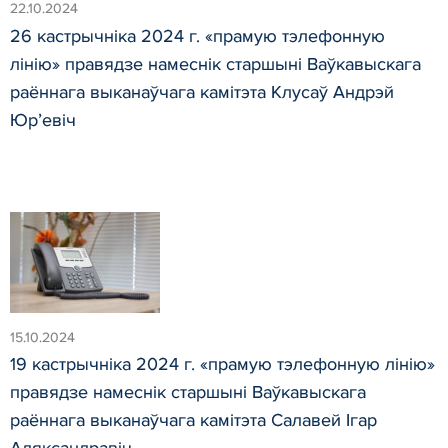
22.10.2024
26 кастрычніка 2024 г. «прамую тэлефонную
лінію» правядзе намеснік старшыні Ваўкавыскага
раённага выканаўчага камітэта Клусаў Андрэй
Юр’евіч
15.10.2024
19 кастрычніка 2024 г. «прамую тэлефонную лінію»
правядзе намеснік старшыні Ваўкавыскага
раённага выканаўчага камітэта Салавей Ігар