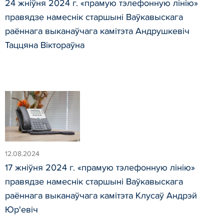
24 жніўня 2024 г. «прамую тэлефонную лінію»
правядзе намеснік старшыні Ваўкавыскага
раённага выканаўчага камітэта Андрушкевіч
Таццяна Віктораўна
12.08.2024
17 жніўня 2024 г. «прамую тэлефонную лінію»
правядзе намеснік старшыні Ваўкавыскага
раённага выканаўчага камітэта Клусаў Андрэй
Юр'евіч