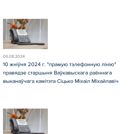
06.08.2024
10 жніўня 2024 г. "прамую тэлефонную лінію"
правядзе старшыня Ваўкавыскага раённага
выканаўчага камітэта Сіцько Міхаіл Міхайлавіч