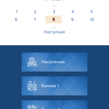
...
1
2
3
4
5
6
7
8
9
10
...
Наступная
Населению
Баннер 1