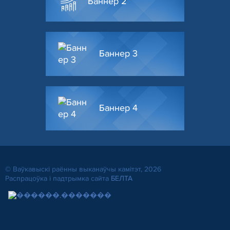
Баннер 2
Баннер 3
Баннер 4
© Ваўкавыскі раённы выканаўчы камітэт, 2026
Распрацоўка і падтрымка сайта
БЕЛТА