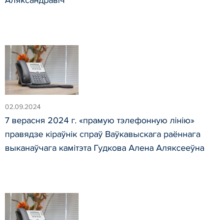
Аляксандравіч
02.09.2024
7 верасня 2024 г. «прамую тэлефонную лінію»
правядзе кіраўнік спраў Ваўкавыскага раённага
выканаўчага камітэта Гудкова Алена Аляксееўна