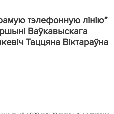
“прамую тэлефонную лінію”
аршыні Ваўкавыскага
евіч Таццяна Віктараўна