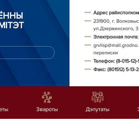
Адрес райисполком
АЁННЫ
231900, г. Волковыс
МІТЭТ
ул.Дзержинского, 3
Электронная почта:
grvlisp@mail.grodno
переписки
Телефон:
(8-015-12)-
Факс:
(801512) 5-13-
еты
Звароты
Дэпутаты