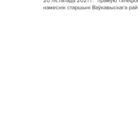
20 лістапада 2021 г. “прамую тэлефон
намеснік старшыні Ваўкавыскага ра