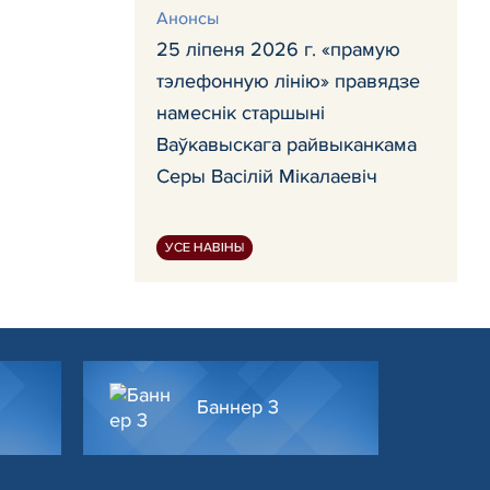
Анонсы
25 ліпеня 2026 г. «прамую
тэлефонную лінію» правядзе
намеснік старшыні
Ваўкавыскага райвыканкама
Серы Васілій Мікалаевіч
УСЕ НАВІНЫ
Баннер 3