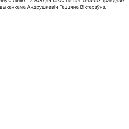
ную лінію” з 9.00 да 12.00 па тэл. 5-13-60 правядзе
йвыканкама Андрушкевіч Таццяна Віктараўна.