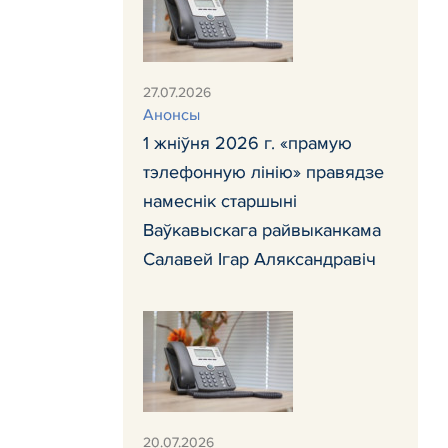
27.07.2026
Анонсы
1 жніўня 2026 г. «прамую
тэлефонную лінію» правядзе
намеснік старшыні
Ваўкавыскага райвыканкама
Салавей Ігар Аляксандравіч
20.07.2026