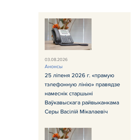
03.08.2026
Анонсы
25 ліпеня 2026 г. «прамую
тэлефонную лінію» правядзе
намеснік старшыні
Ваўкавыскага райвыканкама
Серы Васілій Мікалаевіч