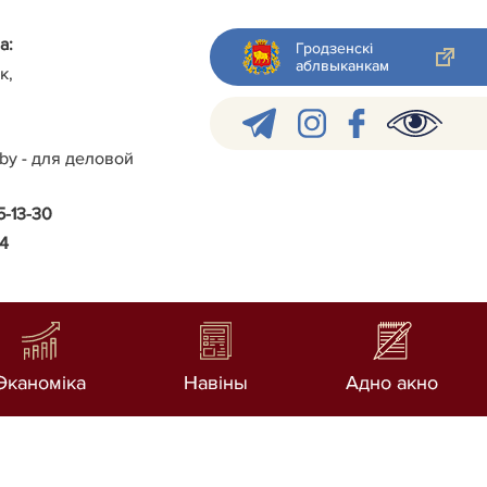
а:
Гродзенскі
аблвыканкам
к,
.by - для деловой
5-13-30
24
Эканоміка
Навiны
Адно акно