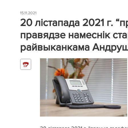
15.11.2021
20 лістапада 2021 г. 
правядзе намеснік ст
райвыканкама Андрушк