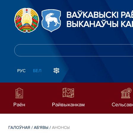
ВАЎКАВЫСКІ Р
ВЫКАНАЎЧЫ КА
РУС
БЕЛ
Раён
Райвыканкам
Сельсав
ГАЛОЎНАЯ
/
АБ'ЯВЫ
/
АНОНСЫ