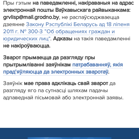
Пры гэтым
на паведамленні, накіраваныя на адрас
электроннай пошты Ваўкавыскага райвыканкама:
grvlisp@mail.grodno.by
, не распаўсюджваецца
дзеянне
Закону Рэспублікі Беларусь ад 18 ліпеня
2011 г. № 300-З ”Об обращениях граждан и
юридических лиц“
.
Адказы
на такія паведамленні
не накіроўваюцца.
Зварот прымаецца да разгляду пры
прытрымліванні заяўнікам
патрабаванняў, якія
прад'яўляюцца да электронных зваротаў
.
Заяўнік
мае права адклікаць свай зварот
да
разгляду яго па сутнасці шляхам падачы
адпаведнай пісьмовай або электроннай заявы.