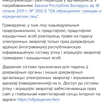
накіроўваюцца і разглядаюцца ў адпаведнасці з
патрабаваннямі
Закона Рэспублікі Беларусь ад 18
ліпеня 2011 г. № 300-З ”Об обращениях граждан и
юридических лиц“
.
Грамадзяне, у тым ліку індывідуальныя
прадпрымальнікі, іх прадстаўнікі, прадстаўнікі
юрыдычных асоб рэалізуюць права на падачу
электронных зваротаў толькі праз дзяржаўную
адзіную (інтэграваную) рэспубліканскую
інфармацыйную сістэму ўліку і апрацоўкі зваротаў
грамадзян і юрыдычных асоб.
Дадзеная сістэма прызначана для падачы ў
дзяржаўныя органы і іншыя дзяржаўныя
арганізацыі электронных зваротаў і атрымання
адказаў (паведамленняў) на іх. Доступ да сістэмы
ўліку і апрацоўкі зваротаў забяспечваецца праз
сайт у глабальнай камп’ютарнай сетцы Інтэрнэт па
адрасе
https://обращения.бел
.